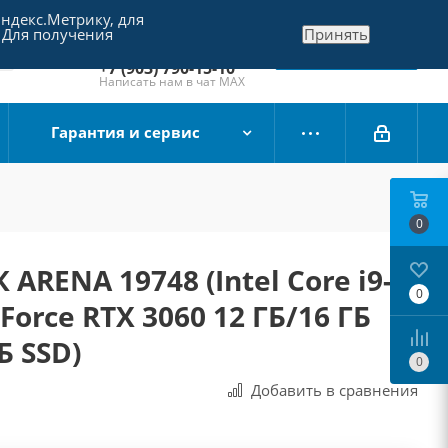
Яндекс.Метрику, для
+7 (495) 790-15-10
 Для получения
Принять
Отдел продаж
Заказать звонок
+7 (903) 790-15-10
Написать нам в чат MAX
Гарантия и сервис
0
ARENA 19748 (Intel Core i9-
0
orce RTX 3060 12 ГБ/16 ГБ
Б SSD)
0
Добавить в сравнения