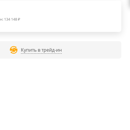
н:
134 148
₽
Купить в трейд-ин