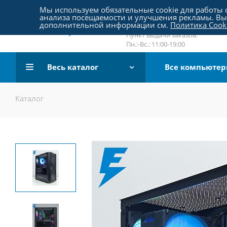
Пятницкое шоссе 18, пав. 267
Мы используем обязательные cookie для работы с
анализа посещаемости и улучшения рекламы. Вы 
email:
sale@pc-arena.ru
дополнительной информации см.
Политика Cook
Пн.:-Вс.: 10:00-20:00
Пункт выдачи заказов:
Пн.:-Вс.: 11:00-19:00
Весь каталог
Все компьюте
Каталог