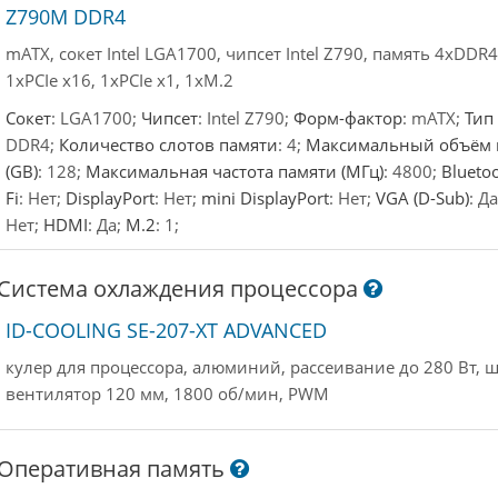
Z790M DDR4
mATX, сокет Intel LGA1700, чипсет Intel Z790, память 4xDDR4
1xPCIe x16, 1xPCIe x1, 1xM.2
Сокет
: LGA1700;
Чипсет
: Intel Z790;
Форм-фактор
: mATX;
Тип
DDR4;
Количество слотов памяти
: 4;
Максимальный объём 
(GB)
: 128;
Максимальная частота памяти (МГц)
: 4800;
Blueto
Fi
: Нет;
DisplayPort
: Нет;
mini DisplayPort
: Нет;
VGA (D-Sub)
: Д
Нет;
HDMI
: Да;
M.2
: 1;
Система охлаждения процессора
ID-COOLING SE-207-XT ADVANCED
кулер для процессора, алюминий, рассеивание до 280 Вт, ш
вентилятор 120 мм, 1800 об/мин, PWM
Оперативная память