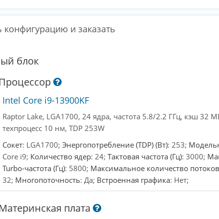
 конфигурацию и заказать
ый блок
Процессор
Intel Core i9-13900KF
Raptor Lake, LGA1700, 24 ядра, частота 5.8/2.2 ГГц, кэш 32 М
техпроцесс 10 нм, TDP 253W
Сокет
: LGA1700;
Энергопотребление (TDP) (Вт)
: 253;
Модель
Core i9;
Количество ядер
: 24;
Тактовая частота (Гц)
: 3000;
Ма
Turbo-частота (Гц)
: 5800;
Максимальное количество потоко
32;
Многопоточность
: Да;
Встроенная графика
: Нет;
Материнская плата