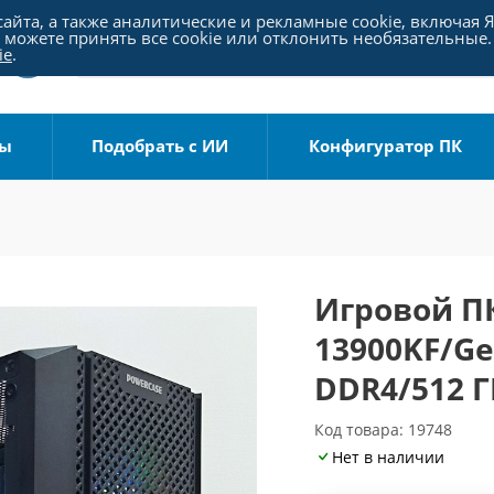
айта, а также аналитические и рекламные cookie, включая 
можете принять все cookie или отклонить необязательные.
ie
.
ры
Подобрать с ИИ
Конфигуратор ПК
Игровой ПК 
13900KF/GeF
DDR4/512 Г
Код товара: 19748
Нет в наличии