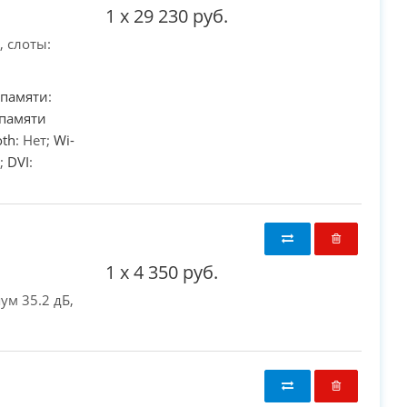
1
x
29 230 руб.
, слоты:
 памяти
:
памяти
oth
: Нет;
Wi-
а;
DVI
:
1
x
4 350 руб.
ум 35.2 дБ,