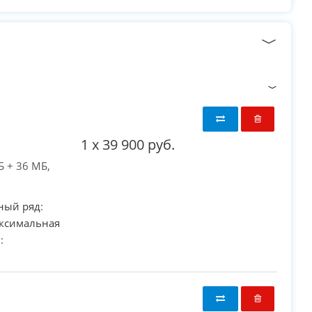
1
x
39 900 руб.
Б + 36 МБ,
ный ряд
:
ксимальная
в
:
PC-Arena на карте Москвы — Яндекс Карты