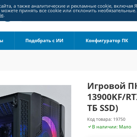
айта, а также аналитические и рекламные cookie, включая 
можете принять все cookie или отклонить необязательные.
ie
.
ры
Подобрать с ИИ
Конфигуратор ПК
Игровой ПК 
13900KF/RT
ТБ SSD)
Код товара: 19750
В наличии: Мало