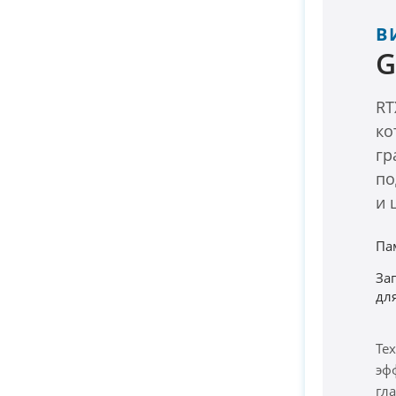
В
G
RT
ко
гр
по
и 
Па
За
дл
Те
эф
гл