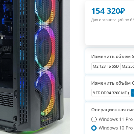
154 320
₽
Для организаций по б/
Изменить объём 
М2 128 ГБ SSD
M2 256
Изменить объём 
8 ГБ DDR4 3200 МГц
1
Операционная си
Windows 11 Pro
Windows 10 Pro T