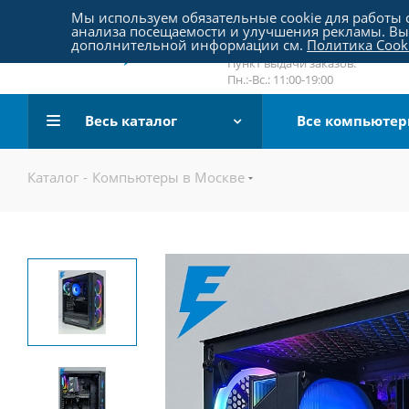
Пятницкое шоссе 18, пав. 267
Мы используем обязательные cookie для работы с
анализа посещаемости и улучшения рекламы. Вы 
email:
sale@pc-arena.ru
дополнительной информации см.
Политика Cook
Пн.:-Вс.: 10:00-20:00
Пункт выдачи заказов:
Пн.:-Вс.: 11:00-19:00
Весь каталог
Все компьюте
Каталог
-
Компьютеры в Москве