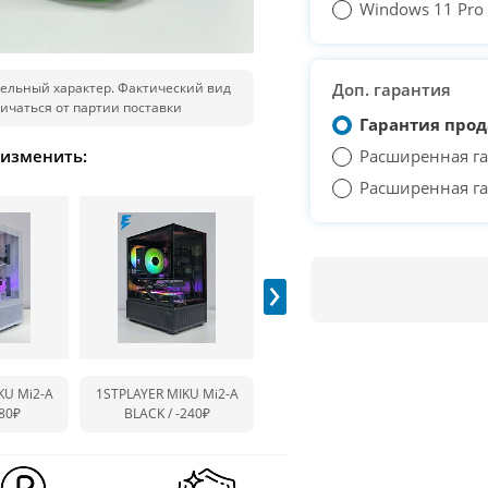
Windows 11 Pro T
ельный характер. Фактический вид
Доп. гарантия
ичаться от партии поставки
Гарантия прод
 изменить:
Расширенная га
Расширенная га
›
KU Mi2-A
1STPLAYER MIKU Mi2-A
1STPLAYER TRILOBITE T3
1ST
-80₽
BLACK /
-240₽
/
+710₽