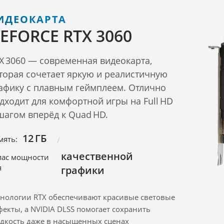
ИДЕОКАРТА
EFORCE RTX 3060
X 3060 — современная видеокарта,
торая сочетает яркую и реалистичную
афику с плавным геймплеем. Отлично
дходит для комфортной игры на Full HD
шагом вперёд к Quad HD.
12 ГБ
мять:
качественной
пас мощности
я
графики
хнологии RTX обеспечивают красивые световые
фекты, а NVIDIA DLSS помогает сохранить
адкость даже в насыщенных сценах