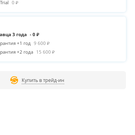
rial
0 ₽
авца 3 года
- 0 ₽
рантия +1 год
9 600 ₽
рантия +2 года
15 600 ₽
Купить в трейд-ин
PLAYER TRILOBITE T5
POWERCASE MISTRAL
POWERCASE MISTRAL
/
+940₽
MICRO T3W /
-320₽
T4B /
-160₽