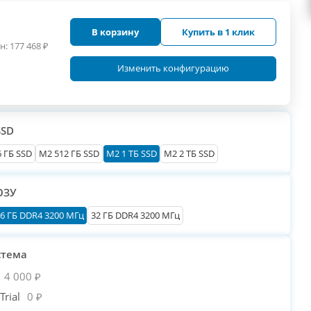
В корзину
Купить в 1 клик
н:
177 468
₽
Изменить конфигурацию
SSD
 ГБ SSD
M2 512 ГБ SSD
M2 1 ТБ SSD
M2 2 ТБ SSD
ОЗУ
6 ГБ DDR4 3200 МГц
32 ГБ DDR4 3200 МГц
стема
4 000 ₽
rial
0 ₽