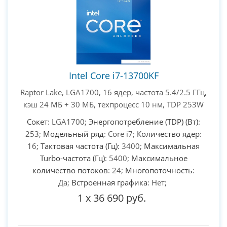
Intel Core i7-13700KF
Raptor Lake, LGA1700, 16 ядер, частота 5.4/2.5 ГГц,
кэш 24 МБ + 30 МБ, техпроцесс 10 нм, TDP 253W
Сокет
: LGA1700;
Энергопотребление (TDP) (Вт)
:
253;
Модельный ряд
: Core i7;
Количество ядер
:
16;
Тактовая частота (Гц)
: 3400;
Максимальная
Turbo-частота (Гц)
: 5400;
Максимальное
количество потоков
: 24;
Многопоточность
:
Да;
Встроенная графика
: Нет;
1
x
36 690 руб.