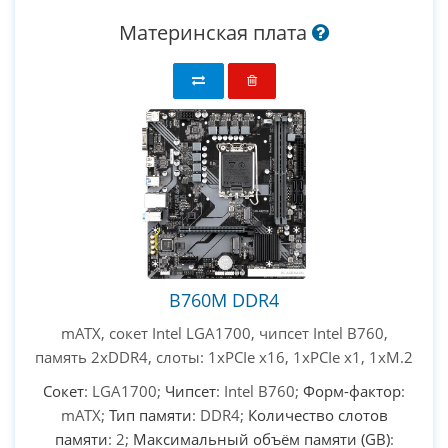
Материнская плата
B760M DDR4
mATX, сокет Intel LGA1700, чипсет Intel B760,
память 2xDDR4, слоты: 1xPCIe x16, 1xPCIe x1, 1xM.2
Сокет
: LGA1700;
Чипсет
: Intel B760;
Форм-фактор
:
mATX;
Тип памяти
: DDR4;
Количество слотов
памяти
: 2;
Максимальный объём памяти (GB)
: