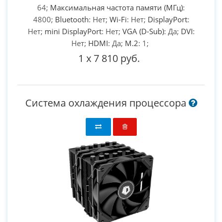
64;
Максимальная частота памяти (МГц)
:
4800;
Bluetooth
: Нет;
Wi-Fi
: Нет;
DisplayPort
:
Нет;
mini DisplayPort
: Нет;
VGA (D-Sub)
: Да;
DVI
:
Нет;
HDMI
: Да;
M.2
: 1;
1
x
7 810 руб.
Система охлаждения процессора