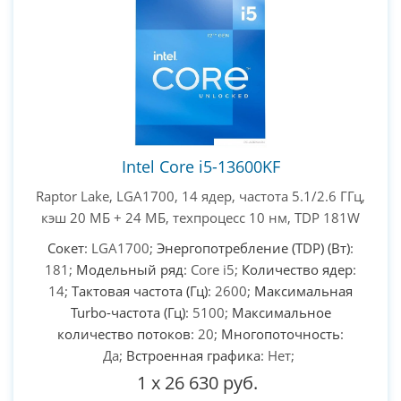
PC-Arena на карте Москвы — Яндекс Карты
Intel Core i5-13600KF
Raptor Lake, LGA1700, 14 ядер, частота 5.1/2.6 ГГц,
кэш 20 МБ + 24 МБ, техпроцесс 10 нм, TDP 181W
Сокет
: LGA1700;
Энергопотребление (TDP) (Вт)
:
181;
Модельный ряд
: Core i5;
Количество ядер
:
14;
Тактовая частота (Гц)
: 2600;
Максимальная
Turbo-частота (Гц)
: 5100;
Максимальное
количество потоков
: 20;
Многопоточность
:
Да;
Встроенная графика
: Нет;
1
x
26 630 руб.