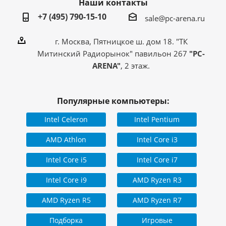
Наши контакты
с использованием
комплектующих из
Страна производитель
+7 (495) 790-15-10
стран: Китай,
sale@pc-arena.ru
Индонезия, Малайзия,
Тайвань
г. Москва, Пятницкое ш. дом 18. "ТК
Митинский Радиорынок" павильон 267
"PC-
ARENA"
, 2 этаж.
Популярные компьютеры:
Intel Celeron
Intel Pentium
AMD Athlon
Intel Core i3
Intel Core i5
Intel Core i7
Intel Core i9
AMD Ryzen R3
AMD Ryzen R5
AMD Ryzen R7
Подборка
Игровые