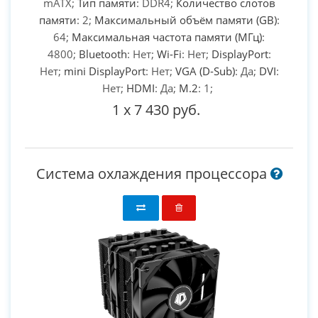
mATX;
Тип памяти
: DDR4;
Количество слотов
памяти
: 2;
Максимальный объём памяти (GB)
:
64;
Максимальная частота памяти (МГц)
:
4800;
Bluetooth
: Нет;
Wi-Fi
: Нет;
DisplayPort
:
Нет;
mini DisplayPort
: Нет;
VGA (D-Sub)
: Да;
DVI
:
Нет;
HDMI
: Да;
M.2
: 1;
1
x
7 430 руб.
Система охлаждения процессора