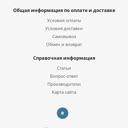
Общая информация по оплате и доставке
NVIDIA GeForce RTX 4070
Видеокарта
12 ГБ
Условия оплаты
Тип видеокарты
Дискретная
Условия доставки
Объем видеопамяти
12 ГБ
Самовывоз
Обмен и возврат
Операционная система
Операционная система
Windows 10 Pro Trial
Справочная информация
Статьи
Корпус
Вопрос-ответ
Корпус
ZALMAN N5 MF
Производители
Карта сайта
Дополнительная информация
Перейти на страницу с
Информация о гарантии
информацией о
гарантии
Компьютер собран в РФ