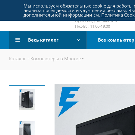
Пятницкое шоссе 18, пав. 267
Мы используем обязательные cookie для работы с
анализа посещаемости и улучшения рекламы. Вы 
email:
sale@pc-arena.ru
дополнительной информации см.
Политика Cook
Пн.:-Вс.: 10:00-20:00
Пункт выдачи заказов:
Пн.:-Вс.: 11:00-19:00
Весь каталог
Все компьюте
Каталог
-
Компьютеры в Москве