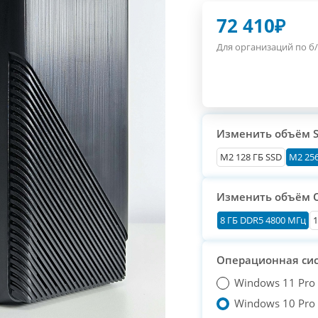
72 410
₽
Для организаций по б/
Изменить объём 
М2 128 ГБ SSD
M2 256
Изменить объём 
8 ГБ DDR5 4800 МГц
1
Операционная си
Windows 11 Pro
Windows 10 Pro T