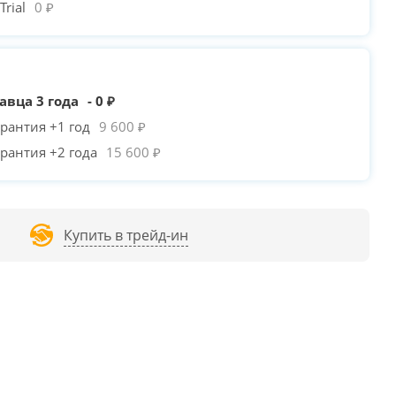
rial
0 ₽
авца 3 года
- 0 ₽
рантия +1 год
9 600 ₽
рантия +2 года
15 600 ₽
Купить в трейд-ин