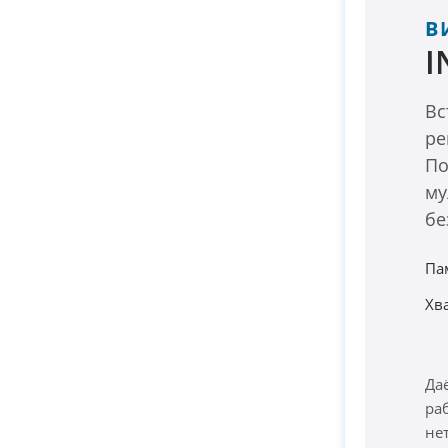
В
I
Вс
ре
По
му
бе
Па
Хв
Да
ра
не