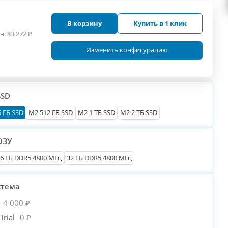
В корзину
Купить в 1 клик
н:
83 272
₽
Изменить конфигурацию
SSD
 ГБ SSD
M2 512 ГБ SSD
M2 1 ТБ SSD
M2 2 ТБ SSD
ОЗУ
6 ГБ DDR5 4800 МГц
32 ГБ DDR5 4800 МГц
стема
4 000 ₽
rial
0 ₽