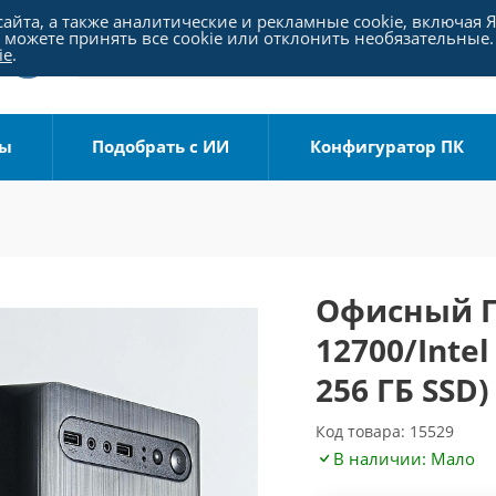
айта, а также аналитические и рекламные cookie, включая 
можете принять все cookie или отклонить необязательные.
ie
.
ры
Подобрать с ИИ
Конфигуратор ПК
Офисный ПК
12700/Inte
256 ГБ SSD)
Код товара: 15529
В наличии: Мало