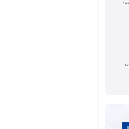
ко
Бе