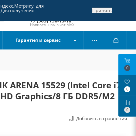
Яндекс.Метрику, для
+7 (495) 790-15-10
 Для получения
Принять
Отдел продаж
Заказать звонок
+7 (903) 790-15-10
Написать нам в чат MAX
Гарантия и сервис
0
 ARENA 15529 (Intel Core i7-
0
l HD Graphics/8 ГБ DDR5/M2
0
Добавить в сравнения