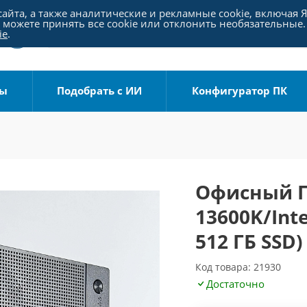
айта, а также аналитические и рекламные cookie, включая 
можете принять все cookie или отклонить необязательные.
ie
.
ры
Подобрать с ИИ
Конфигуратор ПК
Офисный ПК
13600K/Int
512 ГБ SSD)
Код товара: 21930
Достаточно