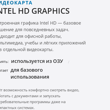
ИДЕОКАРТА
NTEL HD GRAPHICS
троенная графика Intel HD — базовое
шение для повседневных задач.
дходит для офисной работы,
льтимедиа, учебы и лёгких приложений
з отдельной видеокарты.
используется из ОЗУ
мять:
для базового
атает
использования
ёт возможность комфортно смотреть видео,
ботать с документами и запускать
требовательные программы даже на
мпактных системах.