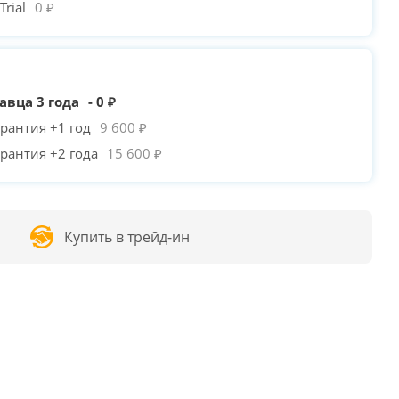
rial
0 ₽
авца 3 года
- 0 ₽
рантия +1 год
9 600 ₽
рантия +2 года
15 600 ₽
Купить в трейд-ин