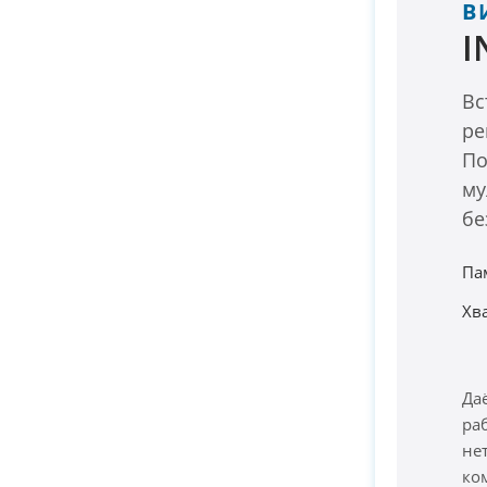
В
I
Вс
ре
По
му
бе
Па
Хв
Да
ра
не
ко