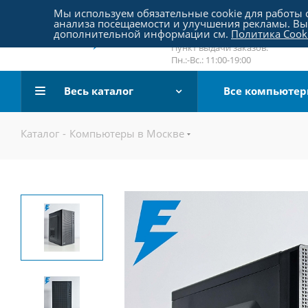
Пятницкое шоссе 18, пав. 267
Мы используем обязательные cookie для работы с
анализа посещаемости и улучшения рекламы. Вы 
email:
sale@pc-arena.ru
дополнительной информации см.
Политика Cook
Пн.:-Вс.: 10:00-20:00
Пункт выдачи заказов:
Пн.:-Вс.: 11:00-19:00
Весь каталог
Все компьюте
Каталог
-
Компьютеры в Москве