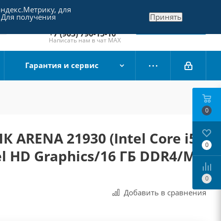
Яндекс.Метрику, для
+7 (495) 790-15-10
 Для получения
Принять
Отдел продаж
Заказать звонок
+7 (903) 790-15-10
Написать нам в чат MAX
Гарантия и сервис
0
 ARENA 21930 (Intel Core i5-
0
el HD Graphics/16 ГБ DDR4/M2
0
Добавить в сравнения