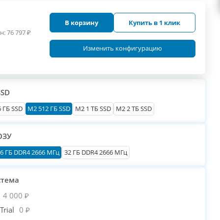
В корзину
Купить в 1 клик
н:
76 797
₽
Изменить конфигурацию
SSD
 ГБ SSD
M2 512 ГБ SSD
M2 1 ТБ SSD
M2 2 ТБ SSD
ОЗУ
6 ГБ DDR4 2666 МГц
32 ГБ DDR4 2666 МГц
стема
4 000 ₽
rial
0 ₽