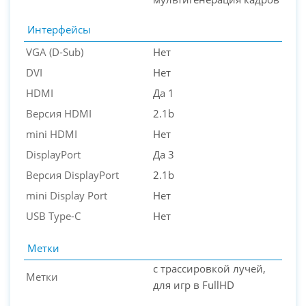
Интерфейсы
VGA (D-Sub)
Нет
DVI
Нет
HDMI
Да 1
Версия HDMI
2.1b
mini HDMI
Нет
DisplayPort
Да 3
Версия DisplayPort
2.1b
mini Display Port
Нет
USB Type-C
Нет
Метки
с трассировкой лучей,
Метки
для игр в FullHD