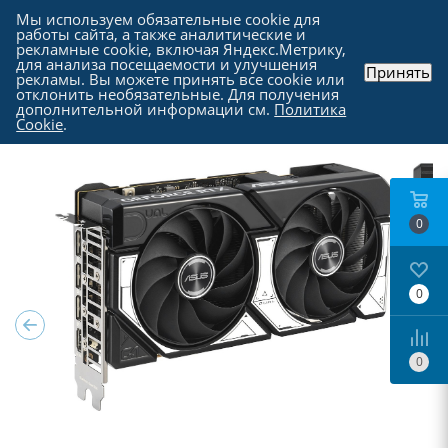
Мы используем обязательные cookie для
работы сайта, а также аналитические и
рекламные cookie, включая Яндекс.Метрику,
для анализа посещаемости и улучшения
Принять
рекламы. Вы можете принять все cookie или
Каталог
-
Комплектующие для компьютера
-
отклонить необязательные. Для получения
Видеокарты
дополнительной информации см.
Политика
Cookie
.
0
0
0