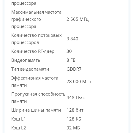
процессора
Максимальная частота
графического
2 565 МГц
процессора
Количество потоковых
3 840
процессоров
Количество RT-ядер
30
Видеопамять
8 ГБ
Тип видеопамяти
GDDR7
Эффективная частота
28 000 МГц
памяти
Пропускная способность
448 ГБ/с
памяти
Ширина шины памяти
128 бит
Кэш L1
128 КБ
Кэш L2
32 МБ