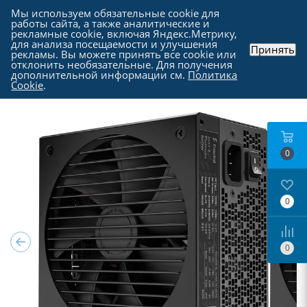
Мы используем обязательные cookie для
работы сайта, а также аналитические и
рекламные cookie, включая Яндекс.Метрику,
для анализа посещаемости и улучшения
Принять
рекламы. Вы можете принять все cookie или
Каталог
-
Комплектующие для компьютера
-
отклонить необязательные. Для получения
Блоки питания для компьютеров
дополнительной информации см.
Политика
Cookie
.
0
0
0