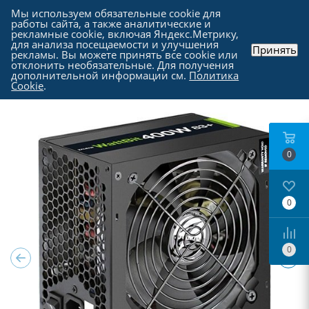
Мы используем обязательные cookie для
работы сайта, а также аналитические и
рекламные cookie, включая Яндекс.Метрику,
для анализа посещаемости и улучшения
Принять
рекламы. Вы можете принять все cookie или
Каталог
-
Комплектующие для компьютера
-
отклонить необязательные. Для получения
Блоки питания для компьютеров
дополнительной информации см.
Политика
Cookie
.
0
0
0