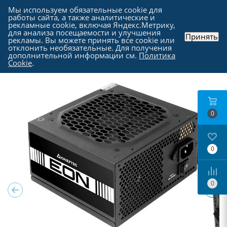
Мы используем обязательные cookie для
работы сайта, а также аналитические и
рекламные cookie, включая Яндекс.Метрику,
для анализа посещаемости и улучшения
Принять
рекламы. Вы можете принять все cookie или
Каталог
-
Комплектующие для компьютера
-
отклонить необязательные. Для получения
Блоки питания для компьютеров
дополнительной информации см.
Политика
Cookie
.
0
0
0