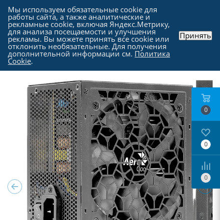
Мы используем обязательные cookie для
работы сайта, а также аналитические и
рекламные cookie, включая Яндекс.Метрику,
для анализа посещаемости и улучшения
Принять
рекламы. Вы можете принять все cookie или
Каталог
-
Комплектующие для компьютера
-
отклонить необязательные. Для получения
Блоки питания для компьютеров
дополнительной информации см.
Политика
Cookie
.
0
0
0