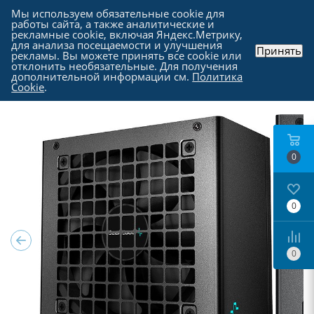
Мы используем обязательные cookie для
работы сайта, а также аналитические и
рекламные cookie, включая Яндекс.Метрику,
для анализа посещаемости и улучшения
Принять
рекламы. Вы можете принять все cookie или
Каталог
-
Комплектующие для компьютера
-
отклонить необязательные. Для получения
Блоки питания для компьютеров
дополнительной информации см.
Политика
Cookie
.
0
0
0