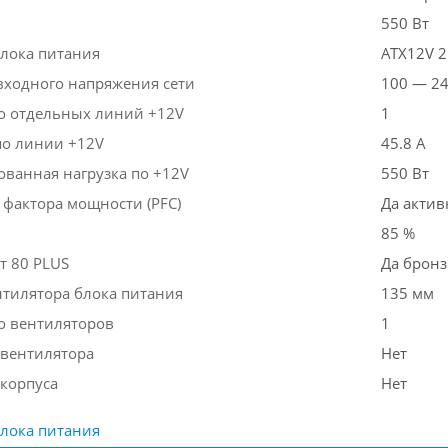
550 Вт
блока питания
ATX12V 2
входного напряжения сети
100 — 24
о отдельных линий +12V
1
по линии +12V
45.8 А
ванная нагрузка по +12V
550 Вт
 фактора мощности (PFC)
Да актив
85 %
т 80 PLUS
Да брон
нтилятора блока питания
135 мм
о вентиляторов
1
 вентилятора
Нет
 корпуса
Нет
лока питания