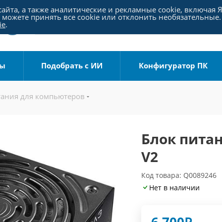
айта, а также аналитические и рекламные cookie, включая 
можете принять все cookie или отклонить необязательные.
ie
.
ры
Подобрать с ИИ
Конфигуратор ПК
тания для компьютеров
Блок питан
V2
Код товара: Q0089246
Нет в наличии