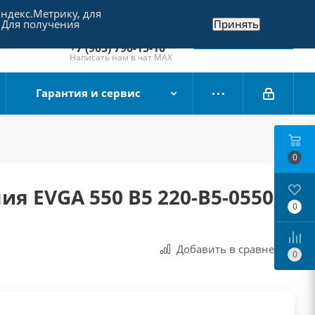
Яндекс.Метрику, для
+7 (495) 790-15-10
 Для получения
Принять
Отдел продаж
Заказать звонок
+7 (903) 790-15-10
Написать нам в чат MAX
Гарантия и сервис
0
ия EVGA 550 B5 220-B5-0550-
0
Добавить в сравнения
0