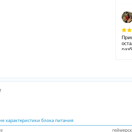
е
ие характеристики блока питания
ие
геймерс