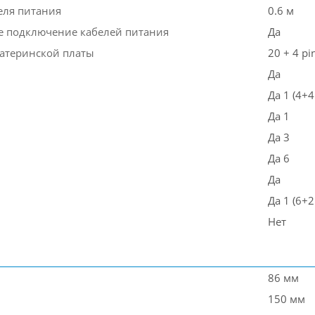
еля питания
0.6 м
 подключение кабелей питания
Да
атеринской платы
20 + 4 pi
Да
Да 1 (4+4
Да 1
Да 3
Да 6
Да
Да 1 (6+2
Нет
86 мм
150 мм