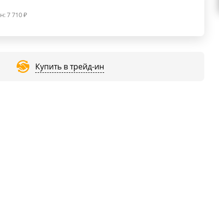
н:
7 710
₽
Купить в трейд-ин