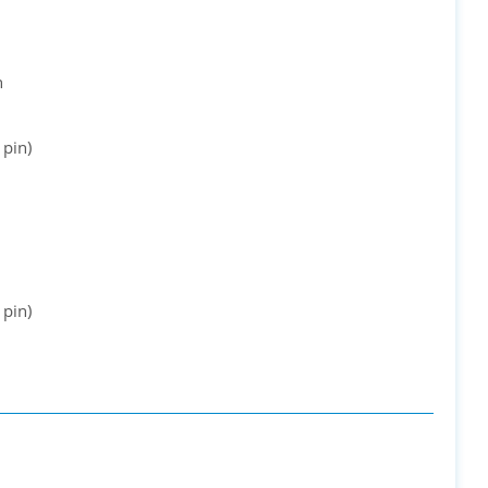
n
 pin)
 pin)