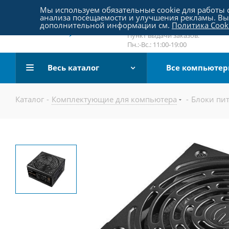
Пятницкое шоссе 18, пав. 267
Мы используем обязательные cookie для работы с
анализа посещаемости и улучшения рекламы. Вы 
email:
sale@pc-arena.ru
дополнительной информации см.
Политика Cook
Пн.:-Вс.: 10:00-20:00
Пункт выдачи заказов:
Пн.:-Вс.: 11:00-19:00
Весь каталог
Все компьюте
Каталог
-
Комплектующие для компьютера
-
Блоки пи