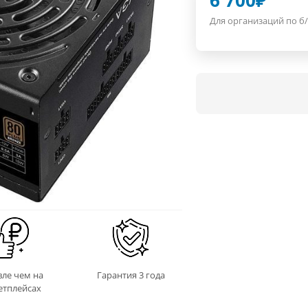
6 700
₽
Для организаций по б/
ле чем на
Гарантия 3 года
етплейсах