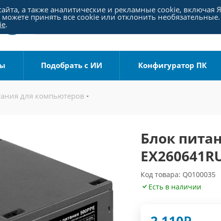
айта, а также аналитические и рекламные cookie, включая 
можете принять все cookie или отклонить необязательные.
ie
.
ры
Подобрать с ИИ
Конфигуратор ПК
тания для компьютеров
Блок питан
EX260641R
Код товара: Q0100035
Есть в наличии