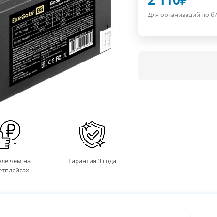
2 110
₽
Для организаций по б/
ле чем на
Гарантия 3 года
етплейсах