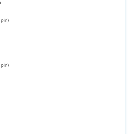
n
 pin)
 pin)