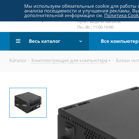
Пятницкое шоссе 18, пав. 267
Мы используем обязательные cookie для работы с
анализа посещаемости и улучшения рекламы. Вы 
email:
sale@pc-arena.ru
дополнительной информации см.
Политика Cook
Пн.:-Вс.: 10:00-20:00
Пункт выдачи заказов:
Пн.:-Вс.: 11:00-19:00
Весь каталог
Все компьюте
Каталог
-
Комплектующие для компьютера
-
Блоки пи