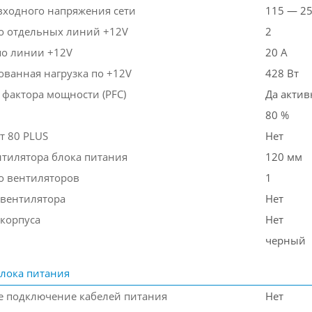
входного напряжения сети
115 — 25
о отдельных линий +12V
2
по линии +12V
20 А
ванная нагрузка по +12V
428 Вт
 фактора мощности (PFC)
Да актив
80 %
т 80 PLUS
Нет
нтилятора блока питания
120 мм
о вентиляторов
1
 вентилятора
Нет
 корпуса
Нет
черный
лока питания
 подключение кабелей питания
Нет