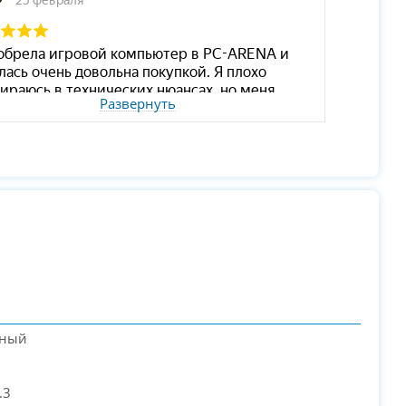
Развернуть
тный
.3