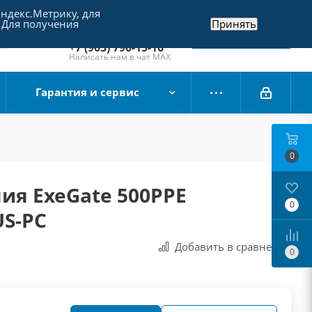
Яндекс.Метрику, для
+7 (495) 790-15-10
 Для получения
Принять
Отдел продаж
Заказать звонок
+7 (903) 790-15-10
Написать нам в чат MAX
Гарантия и сервис
0
ия ExeGate 500PPE
0
US-PC
Добавить в сравнения
0