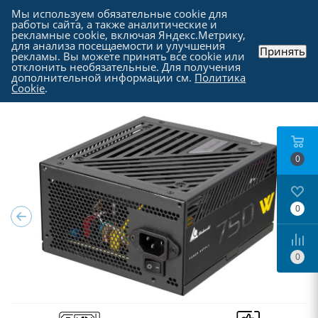
Мы используем обязательные cookie для
работы сайта, а также аналитические и
рекламные cookie, включая Яндекс.Метрику,
для анализа посещаемости и улучшения
Принять
рекламы. Вы можете принять все cookie или
Каталог
-
Комплектующие для компьютера
-
отклонить необязательные. Для получения
Блоки питания для компьютеров
дополнительной информации см.
Политика
Cookie
.
0
0
0