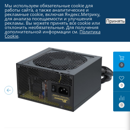
Мы используем обязательные cookie для
работы сайта, а также аналитические и
рекламные cookie, включая Яндекс.Метрику,
для анализа посещаемости и улучшения
Принять
рекламы. Вы можете принять все cookie или
Каталог
-
Комплектующие для компьютера
-
отклонить необязательные. Для получения
Блоки питания для компьютеров
дополнительной информации см.
Политика
Cookie
.
0
0
0