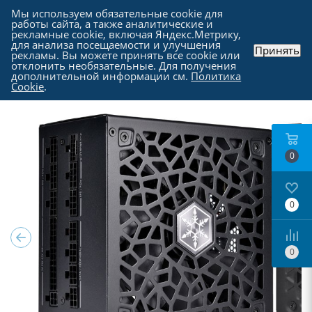
Мы используем обязательные cookie для
работы сайта, а также аналитические и
рекламные cookie, включая Яндекс.Метрику,
для анализа посещаемости и улучшения
Принять
рекламы. Вы можете принять все cookie или
Каталог
-
Комплектующие для компьютера
-
отклонить необязательные. Для получения
Блоки питания для компьютеров
дополнительной информации см.
Политика
Cookie
.
0
0
0