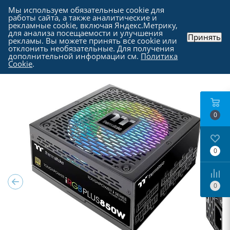
Мы используем обязательные cookie для
работы сайта, а также аналитические и
рекламные cookie, включая Яндекс.Метрику,
для анализа посещаемости и улучшения
Принять
рекламы. Вы можете принять все cookie или
Каталог
-
Комплектующие для компьютера
-
отклонить необязательные. Для получения
Блоки питания для компьютеров
дополнительной информации см.
Политика
Cookie
.
0
0
0