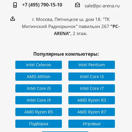
+7 (495) 790-15-10
sale@pc-arena.ru
г. Москва, Пятницкое ш. дом 18. "ТК
Митинский Радиорынок" павильон 267
"PC-
ARENA"
, 2 этаж.
Популярные компьютеры:
Intel Celeron
Intel Pentium
AMD Athlon
Intel Core i3
Intel Core i5
Intel Core i7
Intel Core i9
AMD Ryzen R3
AMD Ryzen R5
AMD Ryzen R7
Подборка
Игровые