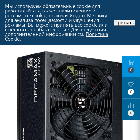
Мы используем обязательные cookie для
работы сайта, а также аналитические и
рекламные cookie, включая Яндекс.Метрику,
для анализа посещаемости и улучшения
Принять
рекламы. Вы можете принять все cookie или
Каталог
-
Комплектующие для компьютера
-
отклонить необязательные. Для получения
Блоки питания для компьютеров
дополнительной информации см.
Политика
Cookie
.
0
0
0