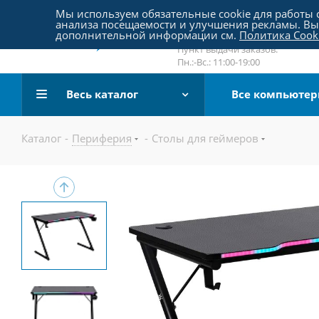
Пятницкое шоссе 18, пав. 267
Мы используем обязательные cookie для работы с
анализа посещаемости и улучшения рекламы. Вы 
email:
sale@pc-arena.ru
дополнительной информации см.
Политика Cook
Пн.:-Вс.: 10:00-20:00
Пункт выдачи заказов:
Пн.:-Вс.: 11:00-19:00
Весь каталог
Все компьюте
Каталог
-
Периферия
-
Столы для геймеров