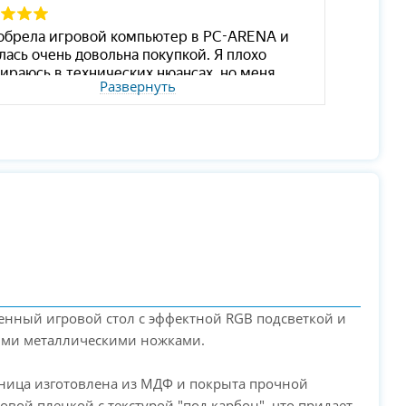
Развернуть
енный игровой стол с эффектной RGB подсветкой и
ми металлическими ножками.
ница изготовлена из МДФ и покрыта прочной
вой пленкой с текстурой "под карбон", что придает