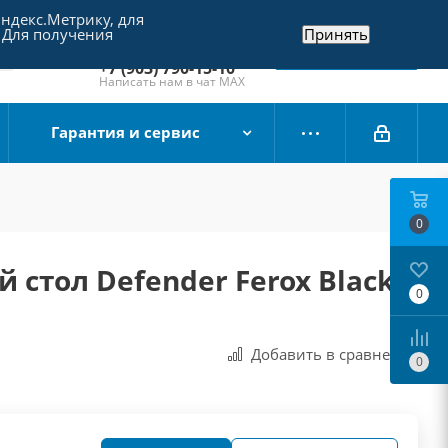
Яндекс.Метрику, для
+7 (495) 790-15-10
 Для получения
Принять
Отдел продаж
Заказать звонок
+7 (903) 790-15-10
Написать нам в чат MAX
Гарантия и сервис
0
 стол Defender Ferox Black
0
Добавить в сравнения
0