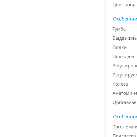
Цвет опор
Особеннос
Тумба
Выдвижны
Полки
Полка для
Регулиров
Регулируе
Колеса
Анатомиче
Органайзе
Особеннос
Эргономи
Подсветка