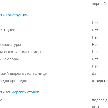
черный
ти конструкции
Нет
е ящики
Нет
Нет
 клавиатуры
Нет
ка высоты столешницы
Нет
мые опоры
Нет
Нет
ский вырез в столешнице
Да
р для проводов
отверсти
ти геймерских столов
ка
подвес д
RGB