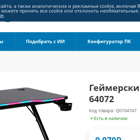
айта, а также аналитические и рекламные cookie, включая 
можете принять все cookie или отклонить необязательные.
ie
.
ры
Подобрать с ИИ
Конфигуратор ПК
Геймерский
64072
Код товара: Q0104747
Есть в наличии