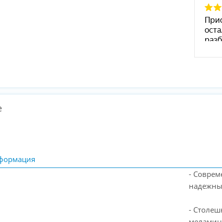
е
формация
- Соврем
надежны
- Столеш
меламино