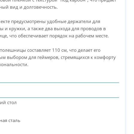
ный вид и долговечность.
лекте предусмотрены удобные держатели для
PC-Arena на карте Москвы — Яндекс Карты
ы и кружки, а также два выхода для проводов в
це, что обеспечивает порядок на рабочем месте.
столешницы составляет 110 см, что делает его
ым выбором для геймеров, стремящихся к комфорту
иональности.
ий стол
ная сталь