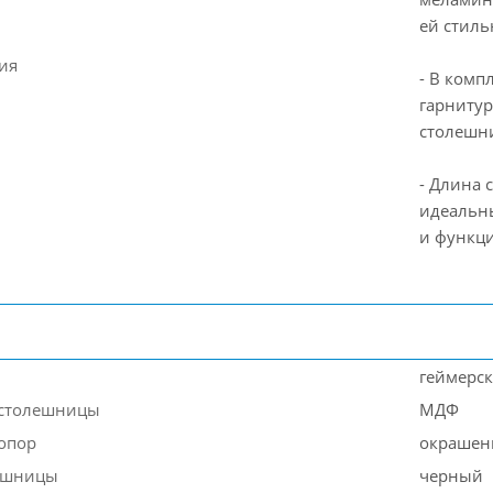
ей стиль
ия
- В комп
гарнитур
столешни
- Длина 
идеальн
и функц
геймерск
 столешницы
МДФ
опор
окрашен
ешницы
черный