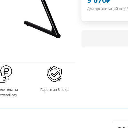
9 070
₽
Для организаций по б/
ле чем на
Гарантия 3 года
етплейсах