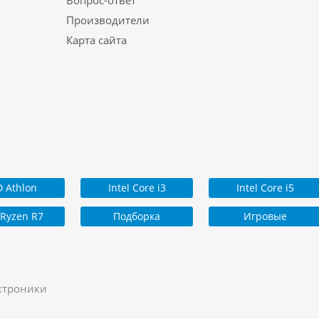
Производители
Карта сайта
 Athlon
Intel Core i3
Intel Core i5
Ryzen R7
Подборка
Игровые
ктроники