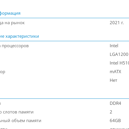
формация
да на рынок
2021 г.
ие характеристики
 процессоров
Intel
LGA1200
Intel H51
тор
mATX
Нет
и
DDR4
о слотов памяти
2
ьный объём памяти
64GB