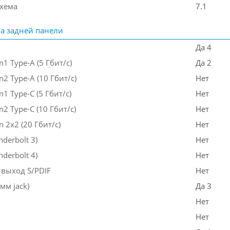
схема
7.1
а задней панели
Да 4
n1 Type-A (5 Гбит/с)
Да 2
n2 Type-A (10 Гбит/с)
Нет
n1 Type-C (5 Гбит/с)
Нет
n2 Type-C (10 Гбит/с)
Нет
n 2x2 (20 Гбит/с)
Нет
nderbolt 3)
Нет
nderbolt 4)
Нет
выход S/PDIF
Нет
мм jack)
Да 3
Нет
Нет