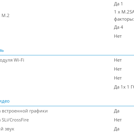
Да 1
1 x M.2S
 M.2
факторы:
Да 4
Нет
зь
одуля Wi-Fi
Нет
Нет
Нет
Да 1x 1 Г
идео
 встроенной графики
Да
SLi/CrossFire
Нет
й звук
Да