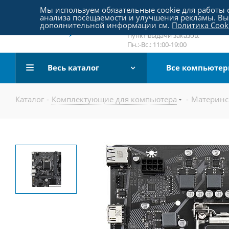
Пятницкое шоссе 18, пав. 267
Мы используем обязательные cookie для работы с
анализа посещаемости и улучшения рекламы. Вы 
email:
sale@pc-arena.ru
дополнительной информации см.
Политика Cook
Пн.:-Вс.: 10:00-20:00
Пункт выдачи заказов:
Пн.:-Вс.: 11:00-19:00
Весь каталог
Все компьюте
Каталог
-
Комплектующие для компьютера
-
Материнс