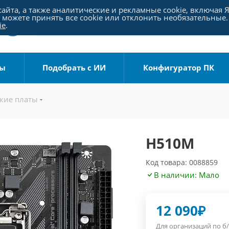
айта, а также аналитические и рекламные cookie, включая 
можете принять все cookie или отклонить необязательные.
ie
.
ры
Подобрать с ИИ
Конфигуратор ПК
кие платы
H510M
Код товара: 0088859
В наличии: Мало
12 090
₽
Для организаций по б/