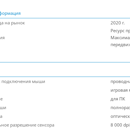
формация
да на рынок
2020 г.
Ресурс п
ия
Максимал
передвиж
с подключения мыши
проводн
игровая
ие
для ПК
ыши
полнора
а
оптичес
ное разрешение сенсора
8 000 dpi