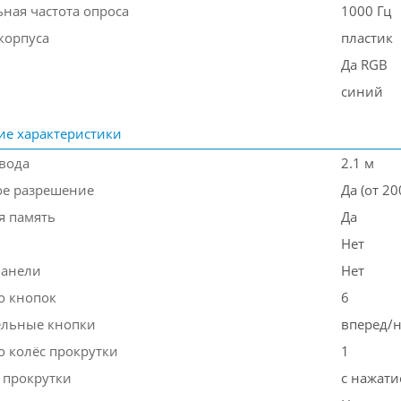
ная частота опроса
1000 Гц
корпуса
пластик
Да RGB
синий
ие характеристики
вода
2.1 м
е разрешение
Да (от 20
я память
Да
Нет
панели
Нет
о кнопок
6
ельные кнопки
вперед/н
о колёс прокрутки
1
 прокрутки
с нажат