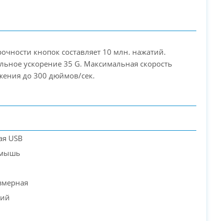
рочности кнопок составляет 10 млн. нажатий.
ьное ускорение 35 G. Максимальная скорость
ения до 300 дюймов/сек.
PC-Arena на карте Москвы — Яндекс Карты
ая USB
 мышь
змерная
кий