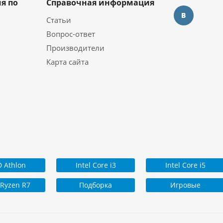
я по
Справочная информация
Статьи
Вопрос-ответ
Производители
Карта сайта
 Athlon
Intel Core i3
Intel Core i5
Ryzen R7
Подборка
Игровые