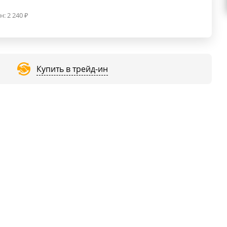
н:
2 240
₽
Купить в трейд-ин