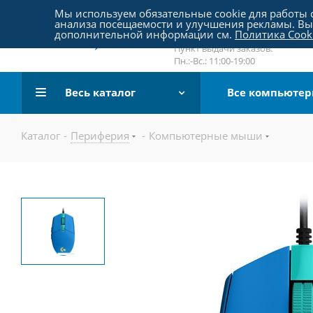
Пятницкое шоссе 18, пав. 267
Мы используем обязательные cookie для работы с
анализа посещаемости и улучшения рекламы. Вы 
email:
sale@pc-arena.ru
дополнительной информации см.
Политика Cook
Пн.:-Вс.: 10:00-20:00
Пункт выдачи заказов:
Пн.:-Вс.: 11:00-19:00
Весь каталог
Все компьюте
Каталог
-
Периферия
-
Компьютерные мыши