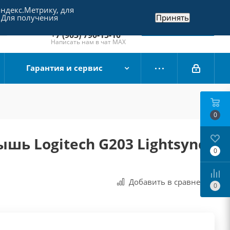
Яндекс.Метрику, для
+7 (495) 790-15-10
 Для получения
Принять
Отдел продаж
Заказать звонок
+7 (903) 790-15-10
Написать нам в чат MAX
Гарантия и сервис
0
шь Logitech G203 Lightsync
0
Добавить в сравнения
0