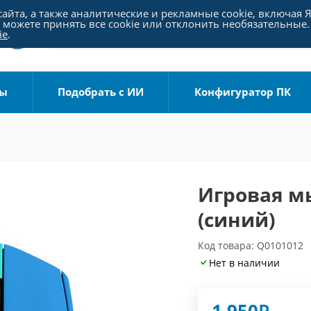
айта, а также аналитические и рекламные cookie, включая 
можете принять все cookie или отклонить необязательные.
ie
.
ры
Подобрать с ИИ
Конфигуратор ПК
Игровая мы
(синий)
Код товара: Q0101012
Нет в наличии