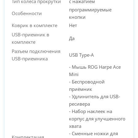
Тип колеса прокрутки
с нажатием
программируемые
Особенности
кнопки
Коврик в комплекте
Нет
USB-приемник в
Да
комплекте
Разъем подключения
USB Type-A
USB-приемника
- Мышь ROG Harpe Ace
Mini
- Беспроводной
приёмник
- Удлинитель для USB-
ресивера
- Набор наклеек на
корпус для улучшенного
хвата
- Сменные ножки для
Комплектация