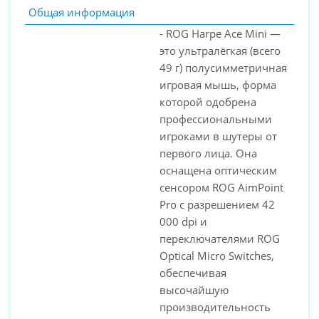
Общая информация
- ROG Harpe Ace Mini —
это ультралёгкая (всего
49 г) полусимметричная
игровая мышь, форма
которой одобрена
профессиональными
игроками в шутеры от
первого лица. Она
PC-Arena на карте Москвы — Яндекс Карты
оснащена оптическим
сенсором ROG AimPoint
Pro с разрешением 42
000 dpi и
переключателями ROG
Optical Micro Switches,
обеспечивая
высочайшую
производительность