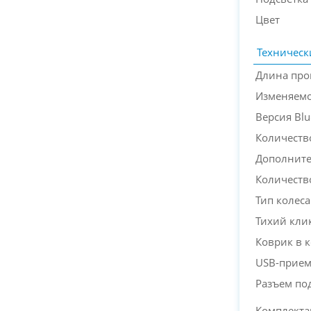
Цвет
Техническ
Длина про
Изменяемо
Версия Blu
Количеств
Дополнит
Количеств
Тип колеса
Тихий кли
Коврик в 
USB-прием
Разъем по
Комплекта