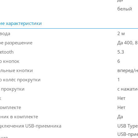
белый
ие характеристики
вода
2 м
е разрешение
Да 400, 8
etooth
5.3
о кнопок
6
ельные кнопки
вперед/н
о колёс прокрутки
1
 прокрутки
с нажат
к
Нет
комплекте
Нет
ник в комплекте
Да
дключения USB-приемника
USB Type
USB-прие
ция