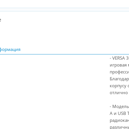
е
формация
- VERSA 
игровая 
професси
Благодар
корпусу 
отлично 
- Модель
A и USB 
радиокан
различны