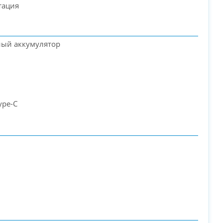
тация
ный аккумулятор
ype-C