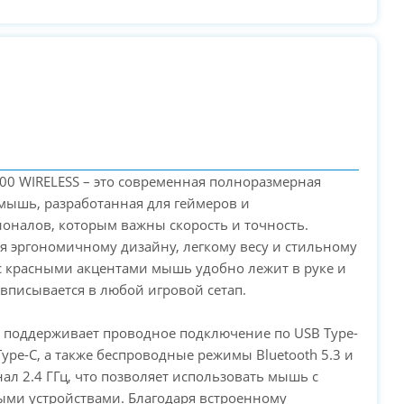
300 WIRELESS – это современная полноразмерная
мышь, разработанная для геймеров и
оналов, которым важны скорость и точность.
я эргономичному дизайну, легкому весу и стильному
с красными акцентами мышь удобно лежит в руке и
вписывается в любой игровой сетап.
 поддерживает проводное подключение по USB Type-
PC-Arena на карте Москвы — Яндекс Карты
Type-C, а также беспроводные режимы Bluetooth 5.3 и
ал 2.4 ГГц, что позволяет использовать мышь с
ми устройствами. Благодаря встроенному