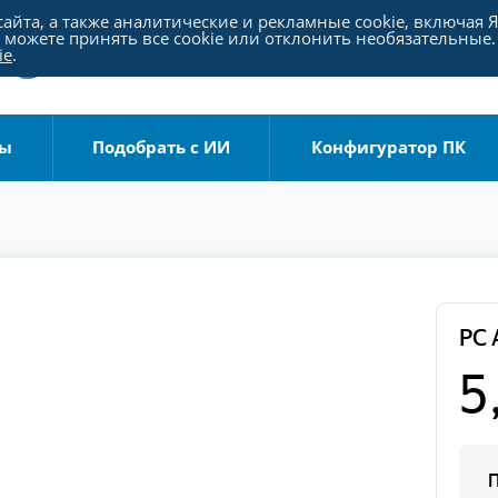
айта, а также аналитические и рекламные cookie, включая 
можете принять все cookie или отклонить необязательные.
ie
.
ры
Подобрать с ИИ
Конфигуратор ПК