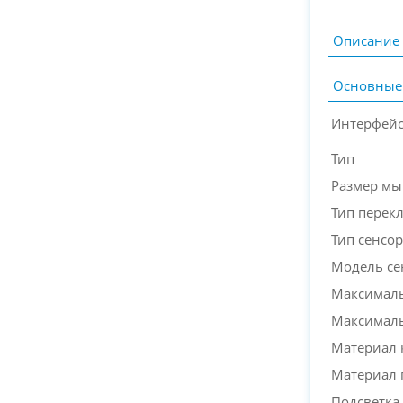
Описание
Основные
Интерфей
Тип
Размер м
Тип перек
Тип сенсор
Модель се
Максималь
Максималь
Материал 
Материал 
Подсветка