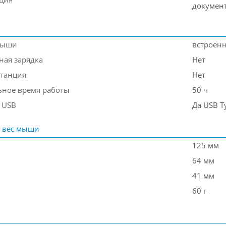
докумен
мыши
встроен
ная зарядка
Нет
станция
Нет
ное время работы
50 ч
 USB
Да USB T
 вес мыши
125 мм
64 мм
41 мм
60 г