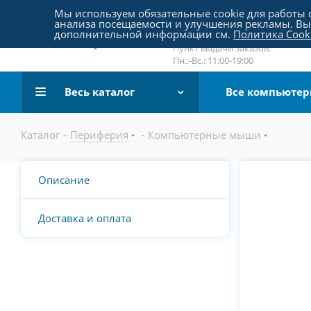
Пятницкое шоссе 18, пав. 267
Мы используем обязательные cookie для работы с
анализа посещаемости и улучшения рекламы. Вы 
email:
sale@pc-arena.ru
дополнительной информации см.
Политика Cook
Пн.:-Вс.: 10:00-20:00
Пункт выдачи заказов:
Пн.:-Вс.: 11:00-19:00
Весь каталог
Все компьюте
Каталог
-
Периферия
-
Компьютерные мыши
Описание
Доставка и оплата