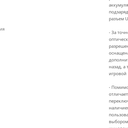
аккумуля
подзаряд
разъем U
ия
- За точ
оптическ
разрешен
оснащен
дополнит
назад, а
игровой
- Помимо
отличает
переключ
наличие
пользова
выбором 