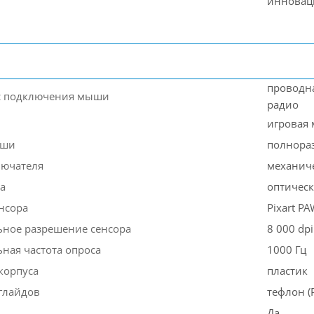
инновац
проводна
с подключения мыши
радио
игровая
ыши
полнора
лючателя
механич
а
оптичес
нсора
Pixart P
ное разрешение сенсора
8 000 dpi
ная частота опроса
1000 Гц
корпуса
пластик
глайдов
тефлон (
Да