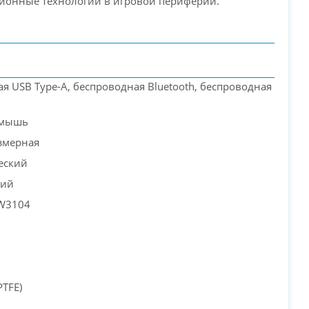
ионные технологии в игровой периферии.
я USB Type-A, беспроводная Bluetooth, беспроводная
 мышь
змерная
еский
кий
AW3104
PTFE)