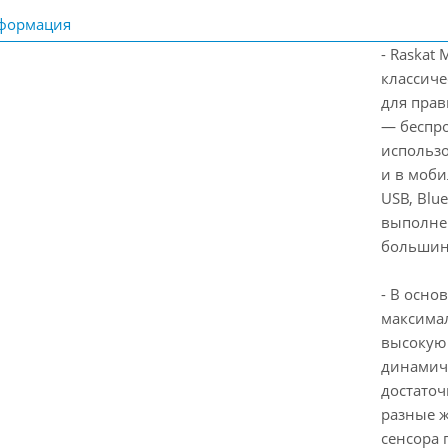
формация
- Raskat
классиче
для пра
— беспро
использо
и в моб
USB, Blu
выполнен
большин
- В осно
максима
высокую
динамичн
достаточ
разные ж
сенсора 