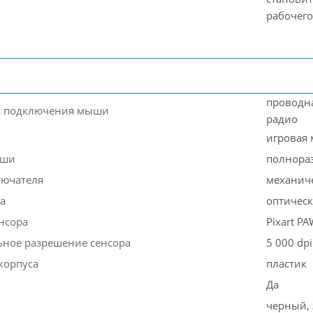
рабочего
проводна
с подключения мыши
радио
игровая
ыши
полнора
лючателя
механич
а
оптичес
нсора
Pixart P
ное разрешение сенсора
5 000 dpi
корпуса
пластик
Да
черный,