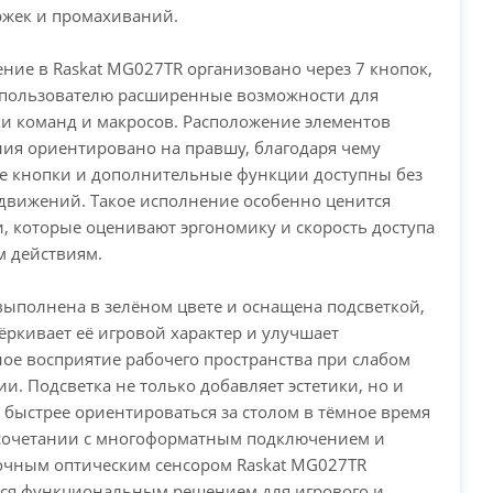
ржек и промахиваний.
ение в Raskat MG027TR организовано через 7 кнопок,
т пользователю расширенные возможности для
и команд и макросов. Расположение элементов
ия ориентировано на правшу, благодаря чему
е кнопки и дополнительные функции доступны без
движений. Такое исполнение особенно ценится
, которые оценивают эргономику и скорость доступа
м действиям.
ыполнена в зелёном цвете и оснащена подсветкой,
ёркивает её игровой характер и улучшает
ое восприятие рабочего пространства при слабом
и. Подсветка не только добавляет эстетики, но и
 быстрее ориентироваться за столом в тёмное время
 сочетании с многоформатным подключением и
очным оптическим сенсором Raskat MG027TR
тся функциональным решением для игрового и