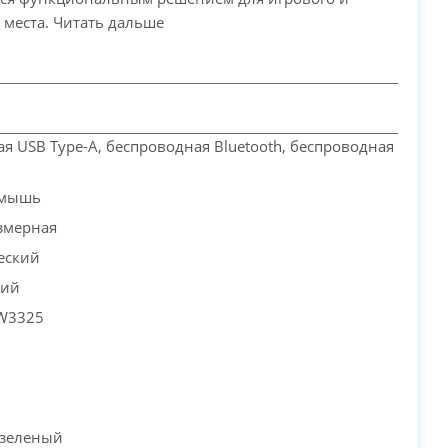
 места. Читать дальше
я USB Type-A, беспроводная Bluetooth, беспроводная
 мышь
змерная
еский
кий
AW3325
 зеленый