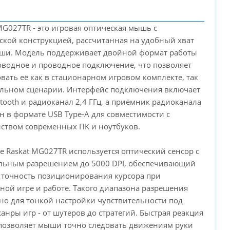
 MG027TR - это игровая оптическая мышь с
ской конструкцией, рассчитанная на удобный хват
вши. Модель поддерживает двойной формат работы
водное и проводное подключение, что позволяет
вать её как в стационарном игровом комплекте, так
ильном сценарии. Интерфейс подключения включает
etooth и радиоканал 2,4 ГГц, а приёмник радиоканала
 в формате USB Type-A для совместимости с
PC-Arena на карте Москвы — Яндекс Карты
ством современных ПК и ноутбуков.
ве Raskat MG027TR используется оптический сенсор с
льным разрешением до 5000 DPI, обеспечивающий
 точность позиционирования курсора при
ой игре и работе. Такого диапазона разрешения
но для тонкой настройки чувствительности под
анры игр - от шутеров до стратегий. Быстрая реакция
позволяет мыши точно следовать движениям руки