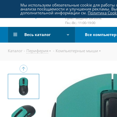
Пятницкое шоссе 18, пав. 267
Мы используем обязательные cookie для работы с
анализа посещаемости и улучшения рекламы. Вы 
email:
sale@pc-arena.ru
дополнительной информации см.
Политика Cook
Пн.:-Вс.: 10:00-20:00
Пункт выдачи заказов:
Пн.:-Вс.: 11:00-19:00
Весь каталог
Все компьюте
Каталог
-
Периферия
-
Компьютерные мыши