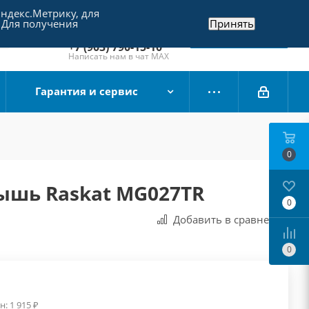
Яндекс.Метрику, для
+7 (495) 790-15-10
 Для получения
Принять
Отдел продаж
Заказать звонок
+7 (903) 790-15-10
Написать нам в чат MAX
Гарантия и сервис
0
ышь Raskat MG027TR
0
Добавить в сравнения
0
н:
1 915
₽