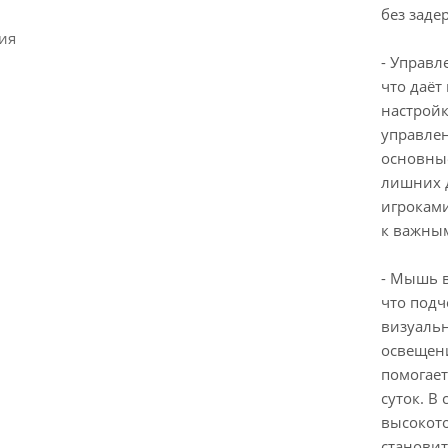
без заде
ия
- Управл
что даё
настройк
управлен
основны
лишних 
игроками
к важны
- Мышь в
что подч
визуальн
освещени
помогает
суток. В
высокот
станови