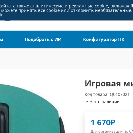
айта, а также аналитические и рекламные cookie, включая 
можете принять все cookie или отклонить необязательные.
ie
.
ры
Подобрать с ИИ
Конфигуратор ПК
Игровая м
Код товара: Q0107021
Нет в наличии
1 670
₽
Для организаций по б/