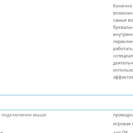
Конечно 
возможно
самые во
буквальн
внутренн
переклю
работать
«специал
деятельн
использ
эффектив
с подключения мыши
проводн
игровая
ие
для ПК