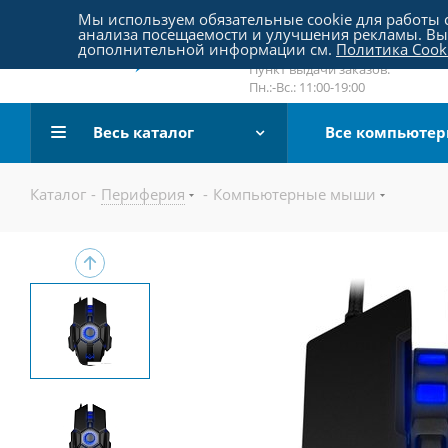
Пятницкое шоссе 18, пав. 267
Мы используем обязательные cookie для работы с
анализа посещаемости и улучшения рекламы. Вы 
email:
sale@pc-arena.ru
дополнительной информации см.
Политика Cook
Пн.:-Вс.: 10:00-20:00
Пункт выдачи заказов:
Пн.:-Вс.: 11:00-19:00
Весь каталог
Все компьюте
Каталог
-
Периферия
-
Компьютерные мыши