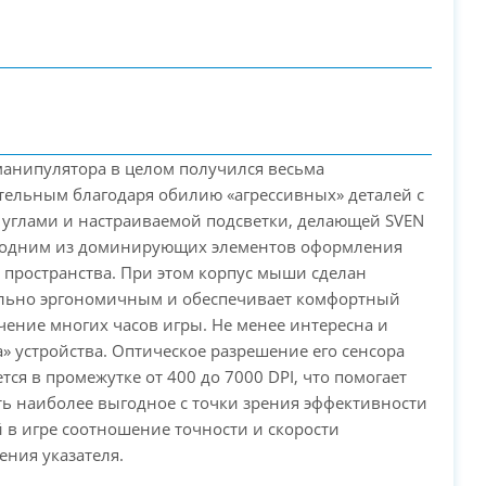
анипулятора в целом получился весьма
ельным благодаря обилию «агрессивных» деталей с
углами и настраиваемой подсветки, делающей SVEN
 одним из доминирующих элементов оформления
PC-Arena на карте Москвы — Яндекс Карты
 пространства. При этом корпус мыши сделан
льно эргономичным и обеспечивает комфортный
ечение многих часов игры. Не менее интересна и
» устройства. Оптическое разрешение его сенсора
тся в промежутке от 400 до 7000 DPI, что помогает
ь наиболее выгодное с точки зрения эффективности
 в игре соотношение точности и скорости
ния указателя.