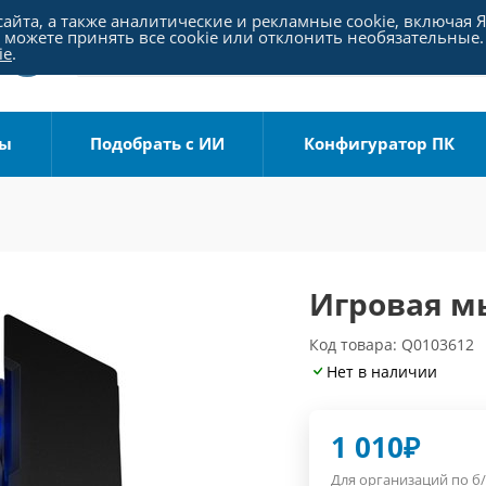
айта, а также аналитические и рекламные cookie, включая 
можете принять все cookie или отклонить необязательные.
ie
.
ры
Подобрать с ИИ
Конфигуратор ПК
Игровая м
Код товара: Q0103612
Нет в наличии
1 010
₽
Для организаций по б/