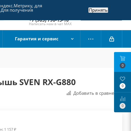
Яндекс.Метрику, для
+7 (495) 790-15-10
 Для получения
Принять
Отдел продаж
Заказать звонок
+7 (903) 790-15-10
Написать нам в чат MAX
Гарантия и сервис
0
ышь SVEN RX-G880
0
Добавить в сравнения
0
н:
1 157
₽