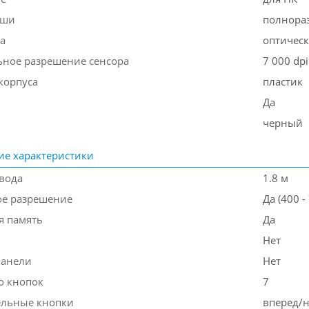
ыши
полнора
а
оптичес
ное разрешение сенсора
7 000 dpi
корпуса
пластик
Да
черный
ие характеристики
вода
1.8 м
е разрешение
Да (400 -
я память
Да
Нет
панели
Нет
о кнопок
7
ельные кнопки
вперед/н