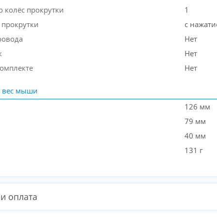
о колёс прокрутки
1
 прокрутки
с нажат
ровода
Нет
к
Нет
комплекте
Нет
 вес мыши
126 мм
79 мм
40 мм
131 г
 и оплата