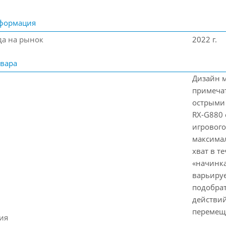
формация
да на рынок
2022 г.
вара
Дизайн м
примечат
острыми 
RX-G880
игрового
максима
хват в т
«начинка
варьируе
подобрат
действий
перемеще
ия