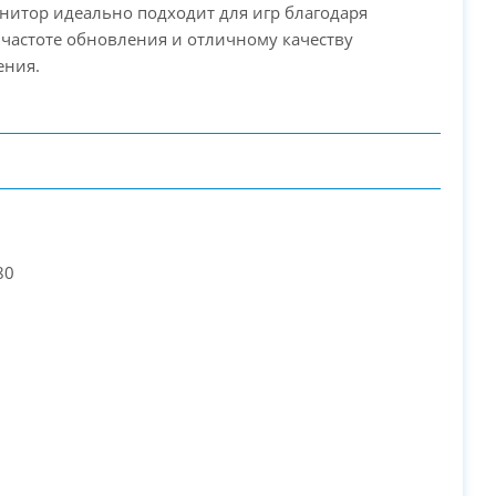
онитор идеально подходит для игр благодаря
частоте обновления и отличному качеству
ения.
PC-Arena на карте Москвы — Яндекс Карты
80