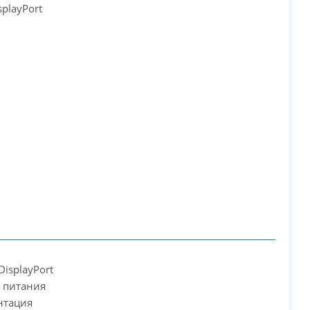
splayPort
DisplayPort
р питания
нтация