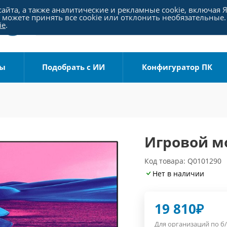
айта, а также аналитические и рекламные cookie, включая 
можете принять все cookie или отклонить необязательные.
ie
.
ры
Подобрать с ИИ
Конфигуратор ПК
Игровой м
Код товара: Q0101290
Нет в наличии
19 810
₽
Для организаций по б/