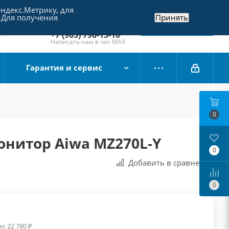
Яндекс.Метрику, для
+7 (495) 790-15-10
 Для получения
Принять
Отдел продаж
Заказать звонок
+7 (903) 790-15-10
Написать нам в чат MAX
Гарантия и сервис
0
онитор Aiwa MZ270L-Y
0
Добавить в сравнения
0
н:
22 780
₽