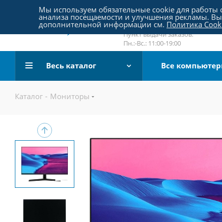
Пятницкое шоссе 18, пав. 267
Мы используем обязательные cookie для работы с
анализа посещаемости и улучшения рекламы. Вы 
email:
sale@pc-arena.ru
дополнительной информации см.
Политика Cook
Пн.:-Вс.: 10:00-20:00
Пункт выдачи заказов:
Пн.:-Вс.: 11:00-19:00
Весь каталог
Все компьюте
Каталог
-
Мониторы