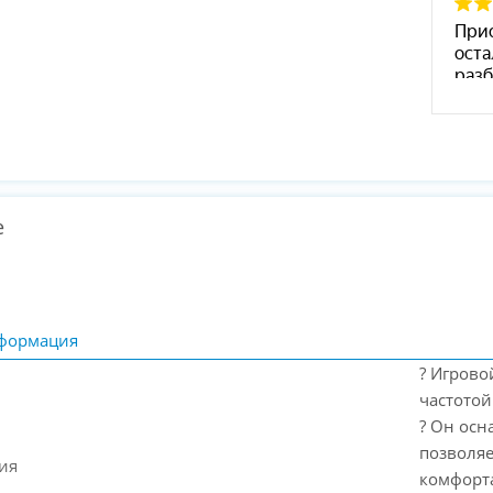
е
формация
? Игрово
частотой
? Он осн
позволяе
ия
комфорт