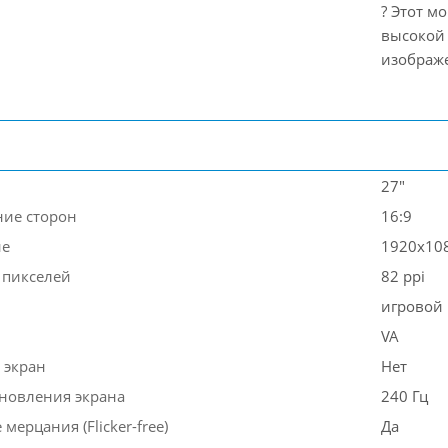
? Этот м
высокой 
изображ
27"
ие сторон
16:9
ие
1920x10
 пикселей
82 ppi
игровой
VA
 экран
Нет
бновления экрана
240 Гц
 мерцания (Flicker-free)
Да