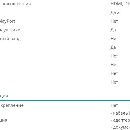
 подключения
HDMI, Di
Да 2
layPort
Нет
наушники
Да
ный вход
Нет
Да
Нет
Нет
Нет
Нет
ация
 крепление
Нет
- кабель 
ция
- адапте
- докуме