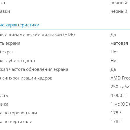
уса
черный
тавки
черный
ие характеристики
ый динамический диапазон (HDR)
Да
ть экрана
матовая
 экран
Нет
я глубина цвета
Нет
кая частота обновления экрана
Да
я синхронизации кадров
AMD Fre
250 кд/м
ость
4 000 :1
лика
1 мс (OD)
а по горизонтали
178 °
а по вертикали
178 °