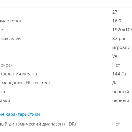
27"
ие сторон
16:9
ие
1920x10
 пикселей
82 ppi
игровой
VA
 экран
Нет
бновления экрана
144 Гц
 мерцания (Flicker-free)
Да
уса
черный
тавки
черный
ие характеристики
ый динамический диапазон (HDR)
Нет