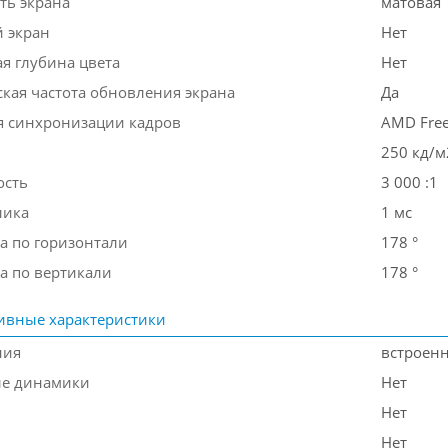
ть экрана
матовая
 экран
Нет
я глубина цвета
Нет
кая частота обновления экрана
Да
я синхронизации кадров
AMD Fre
250 кд/м
ость
3 000 :1
лика
1 мс
а по горизонтали
178 °
а по вертикали
178 °
ивные характеристики
ния
встроен
ые динамики
Нет
Нет
Нет