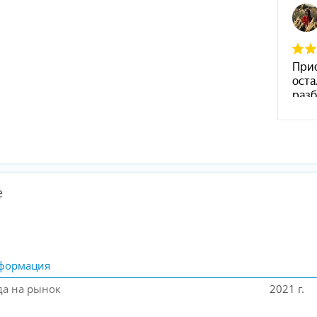
е
формация
да на рынок
2021 г.