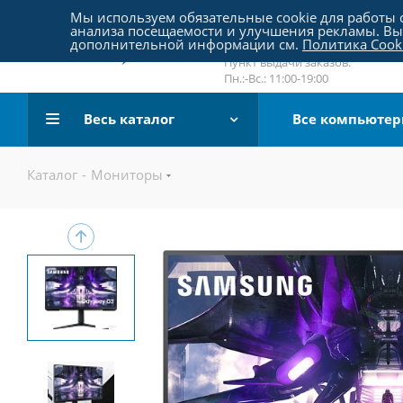
Пятницкое шоссе 18, пав. 267
Мы используем обязательные cookie для работы с
анализа посещаемости и улучшения рекламы. Вы 
email:
sale@pc-arena.ru
дополнительной информации см.
Политика Cook
Пн.:-Вс.: 10:00-20:00
Пункт выдачи заказов:
Пн.:-Вс.: 11:00-19:00
Весь каталог
Все компьюте
Каталог
-
Мониторы