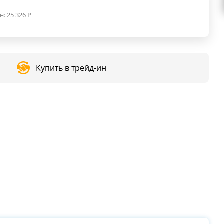
н:
25 326
₽
Купить в трейд-ин