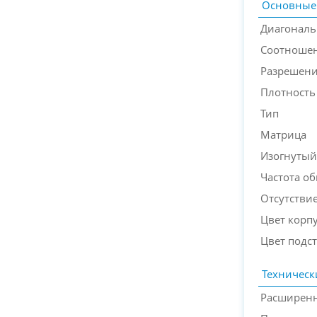
Основные
Диагональ
Соотношен
Разрешен
Плотность
Тип
Матрица
Изогнутый
Частота о
Отсутствие
Цвет корп
Цвет подс
Техническ
Расширенн