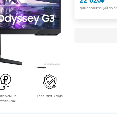
22 020
₽
Для организаций по б/
ле чем на
Гарантия 3 года
етплейсах