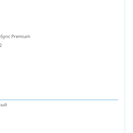
eSync Premium
2
ный