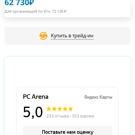
62 730
₽
Для организаций по б/н:
72 136
₽
Купить в трейд-ин