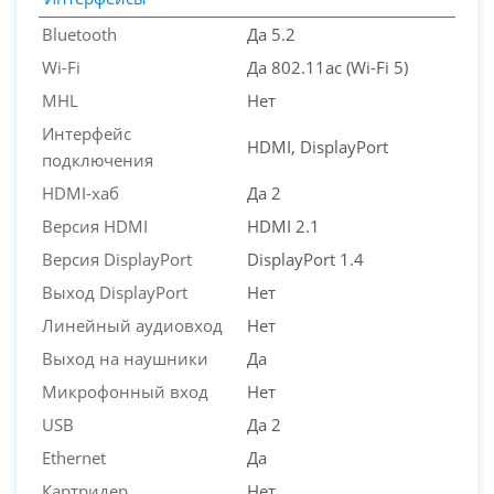
Bluetooth
Да 5.2
Wi-Fi
Да 802.11ac (Wi-Fi 5)
MHL
Нет
Интерфейс
HDMI, DisplayPort
подключения
HDMI-хаб
Да 2
Версия HDMI
HDMI 2.1
Версия DisplayPort
DisplayPort 1.4
Выход DisplayPort
Нет
Линейный аудиовход
Нет
Выход на наушники
Да
Микрофонный вход
Нет
USB
Да 2
Ethernet
Да
Картридер
Нет