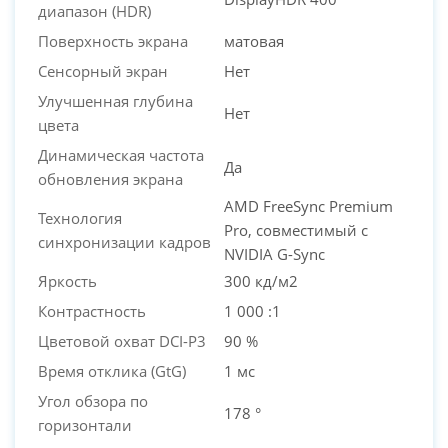
диапазон (HDR)
Поверхность экрана
матовая
Сенсорный экран
Нет
Улучшенная глубина
Нет
цвета
Динамическая частота
Да
обновления экрана
AMD FreeSync Premium
Технология
Pro, совместимый с
синхронизации кадров
NVIDIA G-Sync
Яркость
300 кд/м2
Контрастность
1 000 :1
Цветовой охват DCI-P3
90 %
Время отклика (GtG)
1 мс
Угол обзора по
178 °
горизонтали