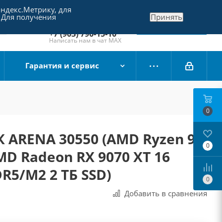
Яндекс.Метрику, для
+7 (495) 790-15-10
 Для получения
Принять
Отдел продаж
Заказать звонок
+7 (903) 790-15-10
Написать нам в чат MAX
Гарантия и сервис
0
 ARENA 30550 (AMD Ryzen 9
0
D Radeon RX 9070 XT 16
DR5/M2 2 ТБ SSD)
0
Добавить в сравнения