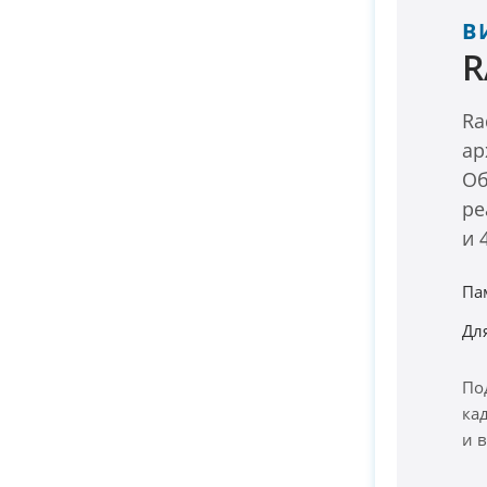
В
R
Ra
ар
Об
ре
и 
Па
Для
По
ка
и 