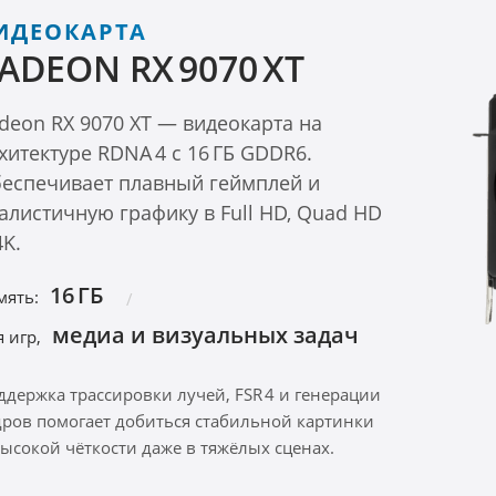
ИДЕОКАРТА
ADEON RX 9070 XT
deon RX 9070 XT — видеокарта на
хитектуре RDNA 4 с 16 ГБ GDDR6.
еспечивает плавный геймплей и
алистичную графику в Full HD, Quad HD
4K.
16 ГБ
мять:
медиа и визуальных задач
 игр,
ддержка трассировки лучей, FSR 4 и генерации
дров помогает добиться стабильной картинки
высокой чёткости даже в тяжёлых сценах.