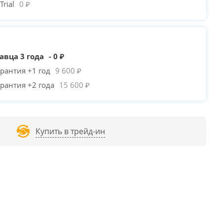
rial
0 ₽
авца 3 года
- 0 ₽
рантия +1 год
9 600 ₽
рантия +2 года
15 600 ₽
Купить в трейд-ин