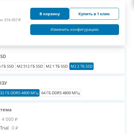
В корзину
Купить в 1 клик
н:
316 457
₽
Изменить конфигурацию
SSD
 ГБ SSD
M2 512 ГБ SSD
M2 1 ТБ SSD
M2 2 ТБ SSD
ОЗУ
32 ГБ DDR5 4800 МГц
64 ГБ DDR5 4800 МГц
стема
4 000 ₽
rial
0 ₽