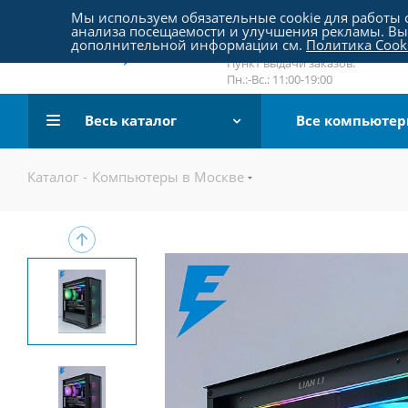
Пятницкое шоссе 18, пав. 267
Мы используем обязательные cookie для работы с
анализа посещаемости и улучшения рекламы. Вы 
email:
sale@pc-arena.ru
дополнительной информации см.
Политика Cook
Пн.:-Вс.: 10:00-20:00
Пункт выдачи заказов:
Пн.:-Вс.: 11:00-19:00
Весь каталог
Все компьюте
Каталог
-
Компьютеры в Москве