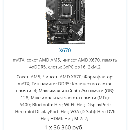
X670
mATX, сокет AMD AM5, чипсет AMD X670, память
4xDDR5, слоты: 3xPCIe x16, 2xM.2
Сокет
: AM5;
Чипсет
: AMD X670;
Форм-фактор
:
mATX;
Тип памяти
: DDR5;
Количество слотов
памяти
: 4;
Максимальный объём памяти (GB)
:
128;
Максимальная частота памяти (МГц)
:
6400;
Bluetooth
: Нет;
Wi-Fi
: Нет;
DisplayPort
:
Нет;
mini DisplayPort
: Нет;
VGA (D-Sub)
: Нет;
DVI
:
Нет;
HDMI
: Нет;
M.2
: 2;
1
x
36 360 руб.