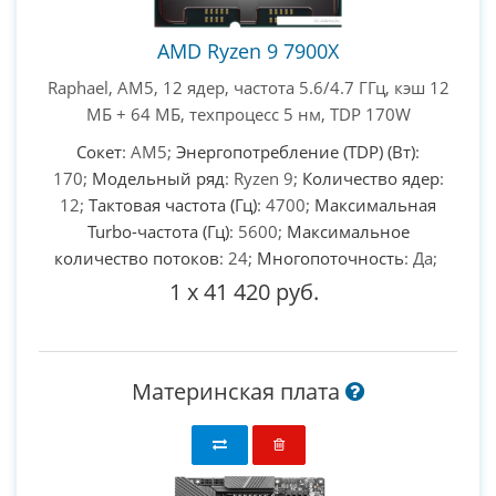
AMD Ryzen 9 7900X
Raphael, AM5, 12 ядер, частота 5.6/4.7 ГГц, кэш 12
МБ + 64 МБ, техпроцесс 5 нм, TDP 170W
Сокет
: AM5;
Энергопотребление (TDP) (Вт)
:
170;
Модельный ряд
: Ryzen 9;
Количество ядер
:
12;
Тактовая частота (Гц)
: 4700;
Максимальная
Turbo-частота (Гц)
: 5600;
Максимальное
количество потоков
: 24;
Многопоточность
: Да;
1
x
41 420 руб.
Материнская плата