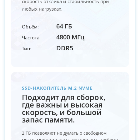
скорость отклика и стабильность при
любых нагрузках.
64 ГБ
Объём:
4800 МГц
Частота:
DDR5
Тип:
SSD-НАКОПИТЕЛЬ M.2 NVME
Подходит для сборок,
где важны и высокая
скорость, и большой
запас памяти.
2 ТБ позволяют не думать о свободном
месте: можно хранить десятки игр, тяжёлые