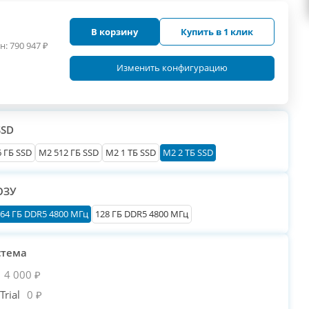
В корзину
Купить в 1 клик
н:
790 947
₽
Изменить конфигурацию
SSD
 ГБ SSD
M2 512 ГБ SSD
M2 1 ТБ SSD
M2 2 ТБ SSD
ОЗУ
64 ГБ DDR5 4800 МГц
128 ГБ DDR5 4800 МГц
стема
4 000 ₽
rial
0 ₽