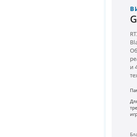
В
G
RT
Bl
Об
ре
и 
те
Па
Дл
тр
иг
Бл