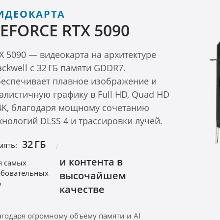
ИДЕОКАРТА
EFORCE RTX 5090
X 5090 — видеокарта на архитектуре
ackwell с 32 ГБ памяти GDDR7.
еспечивает плавное изображение и
алистичную графику в Full HD, Quad HD
4K, благодаря мощному сочетанию
хнологий DLSS 4 и трассировки лучей.
32 ГБ
мять:
и контента в
я самых
ебовательных
высочайшем
р
качестве
агодаря огромному объёму памяти и AI