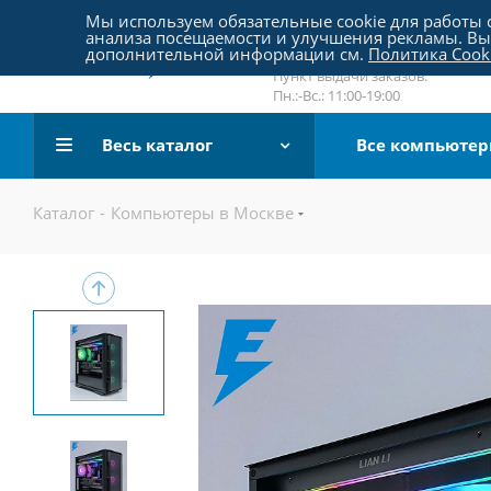
Пятницкое шоссе 18, пав. 267
Мы используем обязательные cookie для работы с
анализа посещаемости и улучшения рекламы. Вы 
email:
sale@pc-arena.ru
дополнительной информации см.
Политика Cook
Пн.:-Вс.: 10:00-20:00
Пункт выдачи заказов:
Пн.:-Вс.: 11:00-19:00
Весь каталог
Все компьюте
Каталог
-
Компьютеры в Москве