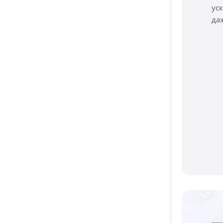
ус
да