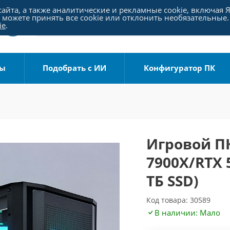
айта, а также аналитические и рекламные cookie, включая 
можете принять все cookie или отклонить необязательные.
ie
.
ры
Подобрать с ИИ
Конфигуратор ПК
Игровой ПК
7900X/RTX 
ТБ SSD)
Код товара: 30589
В наличии: Мало