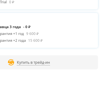
rial
0 ₽
авца 3 года
- 0 ₽
рантия +1 год
9 600 ₽
рантия +2 года
15 600 ₽
Купить в трейд-ин