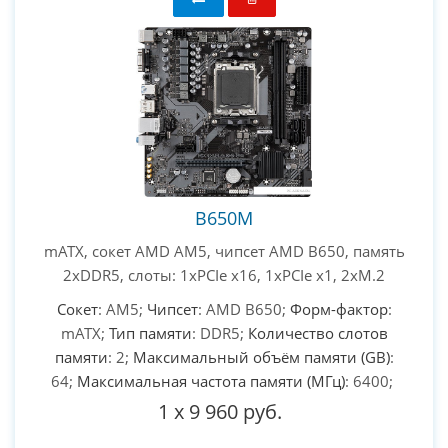
B650M
mATX, сокет AMD AM5, чипсет AMD B650, память
2xDDR5, слоты: 1xPCIe x16, 1xPCIe x1, 2xM.2
Сокет
: AM5;
Чипсет
: AMD B650;
Форм-фактор
:
mATX;
Тип памяти
: DDR5;
Количество слотов
памяти
: 2;
Максимальный объём памяти (GB)
:
64;
Максимальная частота памяти (МГц)
: 6400;
1
x
9 960 руб.