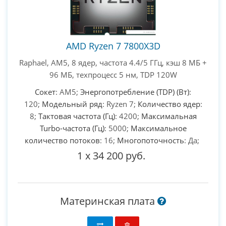
AMD Ryzen 7 7800X3D
Raphael, AM5, 8 ядер, частота 4.4/5 ГГц, кэш 8 МБ +
96 МБ, техпроцесс 5 нм, TDP 120W
Сокет
: AM5;
Энергопотребление (TDP) (Вт)
:
120;
Модельный ряд
: Ryzen 7;
Количество ядер
:
8;
Тактовая частота (Гц)
: 4200;
Максимальная
Turbo-частота (Гц)
: 5000;
Максимальное
количество потоков
: 16;
Многопоточность
: Да;
1
x
34 200 руб.
Материнская плата