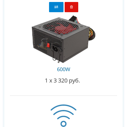
600W
1
x
3 320 руб.