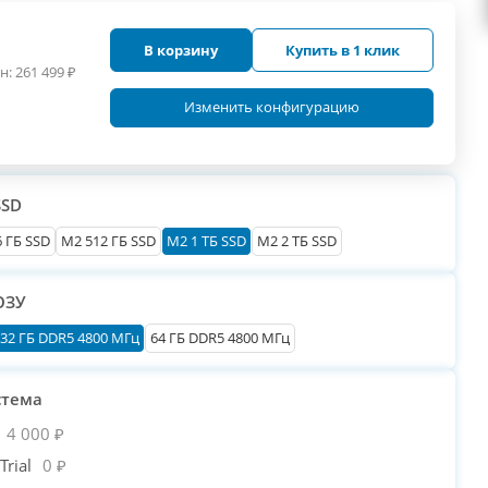
В корзину
Купить в 1 клик
н:
261 499
₽
Изменить конфигурацию
SSD
 ГБ SSD
M2 512 ГБ SSD
M2 1 ТБ SSD
M2 2 ТБ SSD
ОЗУ
32 ГБ DDR5 4800 МГц
64 ГБ DDR5 4800 МГц
стема
4 000 ₽
rial
0 ₽