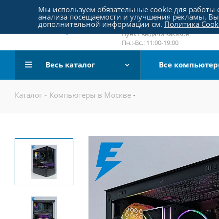
Пятницкое шоссе 18, пав. 267
Мы используем обязательные cookie для работы с
анализа посещаемости и улучшения рекламы. Вы 
email:
sale@pc-arena.ru
дополнительной информации см.
Политика Cook
Пн.:-Вс.: 10:00-20:00
Пункт выдачи заказов:
Пн.:-Вс.: 11:00-19:00
Весь каталог
Все компьюте
Каталог
-
Компьютеры в Москве