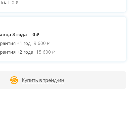
rial
0 ₽
авца 3 года
- 0 ₽
рантия +1 год
9 600 ₽
рантия +2 года
15 600 ₽
Купить в трейд-ин
PLAYER MIKU Mi7-A
ZALMAN N4 /
-790₽
ZALMAN N5 MF /
-630
WHITE /
-390₽