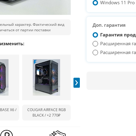
Windows 11 Pro T
ельный характер. Фактический вид
Доп. гарантия
ичаться от партии поставки
Гарантия прод
 изменить:
Расширенная га
Расширенная га
›
BASE X6 /
COUGAR AIRFACE RGB
COUGAR AIRFACE RGB
1ST
BLACK /
+2 770₽
WHITE /
-390₽