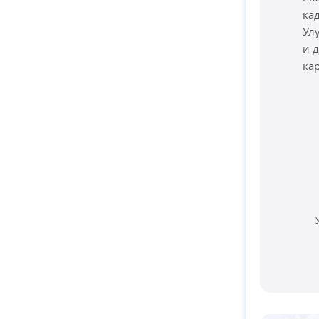
ка
Ул
и 
ка