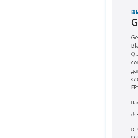
В
G
Ge
Bl
Qu
со
да
сл
FP
Па
Для
DL
пл