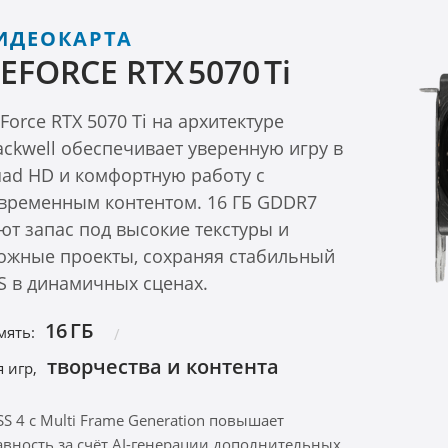
ИДЕОКАРТА
EFORCE RTX 5070 Ti
Force RTX 5070 Ti на архитектуре
ackwell обеспечивает уверенную игру в
ad HD и комфортную работу с
временным контентом. 16 ГБ GDDR7
ют запас под высокие текстуры и
ожные проекты, сохраняя стабильный
S в динамичных сценах.
16 ГБ
мять:
творчества и контента
 игр,
SS 4 с Multi Frame Generation повышает
авность за счёт AI-генерации дополнительных