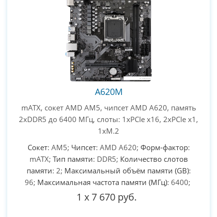
A620M
mATX, сокет AMD AM5, чипсет AMD A620, память
2xDDR5 до 6400 МГц, слоты: 1xPCIe x16, 2xPCIe x1,
1xM.2
Сокет
: AM5;
Чипсет
: AMD A620;
Форм-фактор
:
mATX;
Тип памяти
: DDR5;
Количество слотов
памяти
: 2;
Максимальный объём памяти (GB)
:
96;
Максимальная частота памяти (МГц)
: 6400;
1
x
7 670 руб.