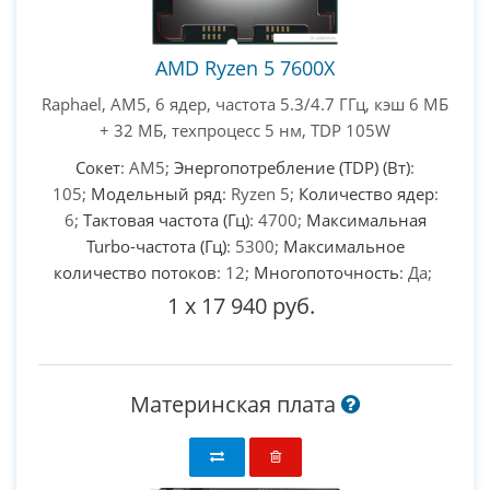
AMD Ryzen 5 7600X
Raphael, AM5, 6 ядер, частота 5.3/4.7 ГГц, кэш 6 МБ
+ 32 МБ, техпроцесс 5 нм, TDP 105W
Сокет
: AM5;
Энергопотребление (TDP) (Вт)
:
105;
Модельный ряд
: Ryzen 5;
Количество ядер
:
6;
Тактовая частота (Гц)
: 4700;
Максимальная
Turbo-частота (Гц)
: 5300;
Максимальное
количество потоков
: 12;
Многопоточность
: Да;
1
x
17 940 руб.
Материнская плата