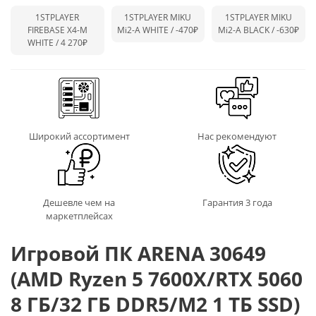
1STPLAYER
1STPLAYER MIKU
1STPLAYER MIKU
FIREBASE X4-M
Mi2-A WHITE /
-470₽
Mi2-A BLACK /
-630₽
WHITE / 4 270₽
Широкий ассортимент
Нас рекомендуют
Дешевле чем на
Гарантия 3 года
маркетплейсах
Игровой ПК ARENA 30649
(AMD Ryzen 5 7600X/RTX 5060
8 ГБ/32 ГБ DDR5/M2 1 ТБ SSD)