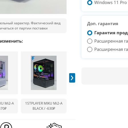
Windows 11 Pro T
ельный характер. Фактический вид
Доп. гарантия
ичаться от партии поставки
Гарантия прод
 изменить:
Расширенная га
Расширенная га
›
KU Mi2-A
1STPLAYER MIKU Mi2-A
1STPLAYER TRILOBITE T3
1ST
470₽
BLACK /
-630₽
/
+320₽