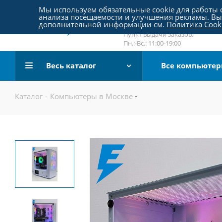
Пятницкое шоссе 18, пав. 267
Мы используем обязательные cookie для работы с
анализа посещаемости и улучшения рекламы. Вы 
email:
sale@pc-arena.ru
дополнительной информации см.
Политика Cook
Пн.:-Вс.: 10:00-20:00
Пункт выдачи заказов:
Пн.:-Вс.: 11:00-19:00
Весь каталог
Все компьюте
Каталог
-
Компьютеры в Москве