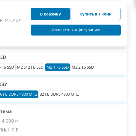
В корзину
Купить в 1 клик
н:
147 315
₽
Изменить конфигурацию
SSD
 ГБ SSD
M2 512 ГБ SSD
M2 1 ТБ SSD
M2 2 ТБ SSD
ОЗУ
6 ГБ DDR5 4800 МГц
32 ГБ DDR5 4800 МГц
стема
4 000 ₽
rial
0 ₽