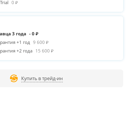
rial
0 ₽
авца 3 года
- 0 ₽
рантия +1 год
9 600 ₽
рантия +2 года
15 600 ₽
Купить в трейд-ин
PLAYER TRILOBITE T5
POWERCASE MISTRAL
POWERCASE MISTRAL
/
+550₽
MICRO T3W /
-710₽
T4B /
-550₽