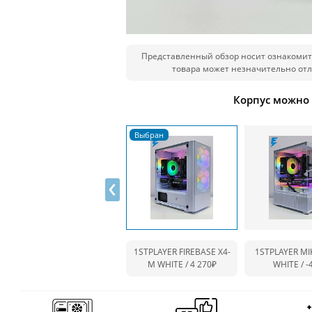
Представленный обзор носит ознакомит
товара может незначительно отл
Корпус можно
‹
1STPLAYER FIREBASE X4-
1STPLAYER MI
M WHITE / 4 270₽
WHITE /
-