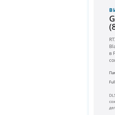
В
G
(
RT
Bl
в 
со
Па
Fu
DL
со
де