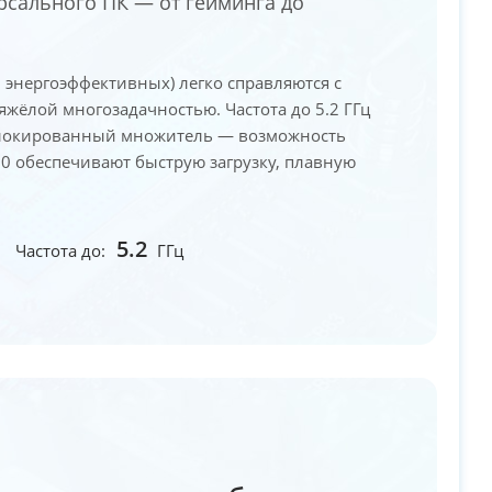
рсального ПК — от гейминга до
8 энергоэффективных) легко справляются с
яжёлой многозадачностью. Частота до 5.2 ГГц
зблокированный множитель — возможность
.0 обеспечивают быструю загрузку, плавную
5.2
Частота до:
ГГц