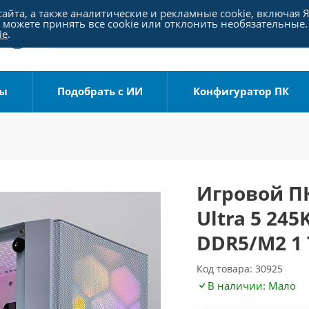
айта, а также аналитические и рекламные cookie, включая 
можете принять все cookie или отклонить необязательные.
ie
.
ры
Подобрать с ИИ
Конфигуратор ПК
Игровой ПК
Ultra 5 245
DDR5/M2 1 
Код товара: 30925
В наличии: Мало