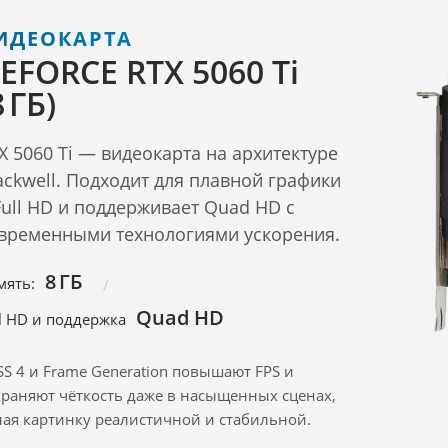
ИДЕОКАРТА
EFORCE RTX 5060 Ti
8 ГБ)
X 5060 Ti — видеокарта на архитектуре
ackwell. Подходит для плавной графики
Full HD и поддерживает Quad HD с
временными технологиями ускорения.
8 ГБ
мять:
Quad HD
ll HD и поддержка
SS 4 и Frame Generation повышают FPS и
храняют чёткость даже в насыщенных сценах,
лая картинку реалистичной и стабильной.