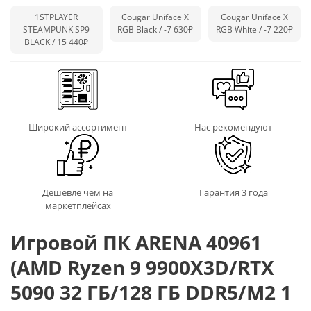
1STPLAYER
Cougar Uniface X
Cougar Uniface X
STEAMPUNK SP9
RGB Black /
-7 630₽
RGB White /
-7 220₽
BLACK / 15 440₽
Широкий ассортимент
Нас рекомендуют
Дешевле чем на
Гарантия 3 года
маркетплейсах
Игровой ПК ARENA 40961
(AMD Ryzen 9 9900X3D/RTX
5090 32 ГБ/128 ГБ DDR5/M2 1