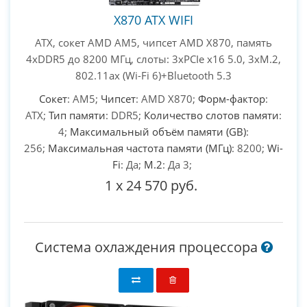
X870 ATX WIFI
ATX, сокет AMD AM5, чипсет AMD X870, память
4xDDR5 до 8200 МГц, слоты: 3xPCIe x16 5.0, 3xM.2,
802.11ax (Wi-Fi 6)+Bluetooth 5.3
Сокет
: AM5;
Чипсет
: AMD X870;
Форм-фактор
:
ATX;
Тип памяти
: DDR5;
Количество слотов памяти
:
4;
Максимальный объём памяти (GB)
:
256;
Максимальная частота памяти (МГц)
: 8200;
Wi-
Fi
: Да;
M.2
: Да 3;
1
x
24 570 руб.
Система охлаждения процессора