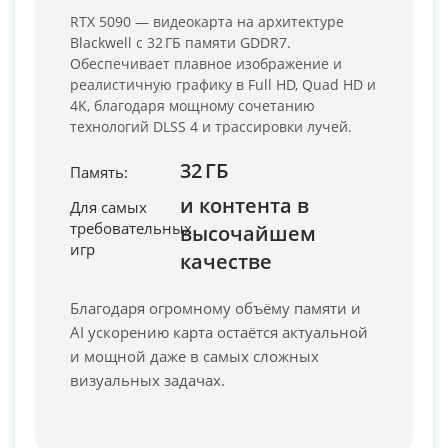
RTX 5090 — видеокарта на архитектуре
Blackwell с 32 ГБ памяти GDDR7.
Обеспечивает плавное изображение и
реалистичную графику в Full HD, Quad HD и
4K, благодаря мощному сочетанию
технологий DLSS 4 и трассировки лучей.
32 ГБ
Память:
и контента в
Для самых
PC-Arena на карте Москвы — Яндекс Карты
требовательных
высочайшем
игр
качестве
Благодаря огромному объёму памяти и
AI ускорению карта остаётся актуальной
и мощной даже в самых сложных
визуальных задачах.