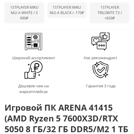
1STPLAYER MIKU
1STPLAYER MIKU
1STPLAYER
Mi2-A WHITE / 3
Mi2-A BLACK /
-170₽
TRILOBITE T3 /
990₽
+830₽
Широкий ассортимент
Нас рекомендуют
Дешевле чем на
Гарантия 3 года
маркетплейсах
Игровой ПК ARENA 41415
(AMD Ryzen 5 7600X3D/RTX
5050 8 ГБ/32 ГБ DDR5/M2 1 ТБ