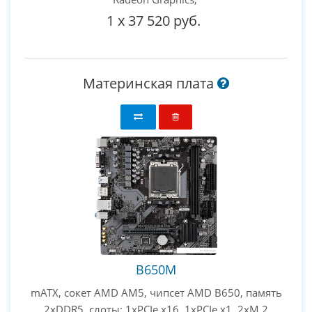
1
x
37 520 руб.
Материнская плата
B650M
mATX, сокет AMD AM5, чипсет AMD B650, память
2xDDR5, слоты: 1xPCIe x16, 1xPCIe x1, 2xM.2