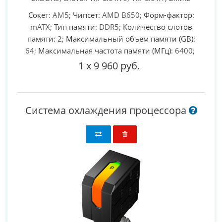
Сокет
: AM5;
Чипсет
: AMD B650;
Форм-фактор
:
mATX;
Тип памяти
: DDR5;
Количество слотов
памяти
: 2;
Максимальный объём памяти (GB)
:
64;
Максимальная частота памяти (МГц)
: 6400;
1
x
9 960 руб.
Система охлаждения процессора