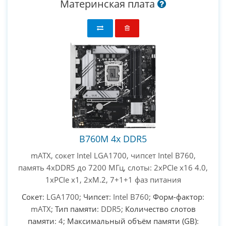
Материнская плата
B760M 4х DDR5
mATX, сокет Intel LGA1700, чипсет Intel B760,
память 4xDDR5 до 7200 МГц, слоты: 2xPCIe x16 4.0,
1xPCIe x1, 2xM.2, 7+1+1 фаз питания
Сокет
: LGA1700;
Чипсет
: Intel B760;
Форм-фактор
:
mATX;
Тип памяти
: DDR5;
Количество слотов
памяти
: 4;
Максимальный объём памяти (GB)
: