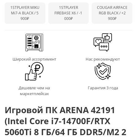
1STPLAYER MIKU
1STPLAYER
COUGAR AIRFACE
Mi7-A BLACK / 5
FIREBASE X6 /
-1
RGB BLACK /
+2
900₽
000₽
900₽
Широкий ассортимент
Нас рекомендуют
Дешевле чем на
Гарантия 3 года
маркетплейсах
Игровой ПК ARENA 42191
(Intel Core i7-14700F/RTX
5060Ti 8 ГБ/64 ГБ DDR5/M2 2