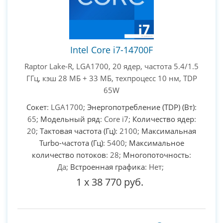
Intel Core i7-14700F
Raptor Lake-R, LGA1700, 20 ядер, частота 5.4/1.5
ГГц, кэш 28 МБ + 33 МБ, техпроцесс 10 нм, TDP
65W
Сокет
: LGA1700;
Энергопотребление (TDP) (Вт)
:
65;
Модельный ряд
: Core i7;
Количество ядер
:
20;
Тактовая частота (Гц)
: 2100;
Максимальная
Turbo-частота (Гц)
: 5400;
Максимальное
количество потоков
: 28;
Многопоточность
:
Да;
Встроенная графика
: Нет;
1
x
38 770 руб.