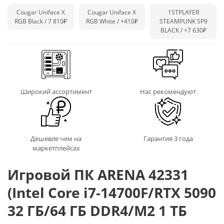
Cougar Uniface X
Cougar Uniface X
1STPLAYER
RGB Black / 7 810₽
RGB White /
+410₽
STEAMPUNK SP9
BLACK /
+7 630₽
Широкий ассортимент
Нас рекомендуют
Дешевле чем на
Гарантия 3 года
маркетплейсах
Игровой ПК ARENA 42331
(Intel Core i7-14700F/RTX 5090
32 ГБ/64 ГБ DDR4/M2 1 ТБ