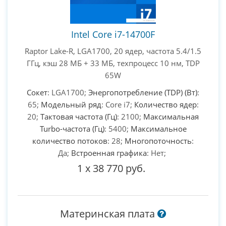
Intel Core i7-14700F
Raptor Lake-R, LGA1700, 20 ядер, частота 5.4/1.5
ГГц, кэш 28 МБ + 33 МБ, техпроцесс 10 нм, TDP
65W
Сокет
: LGA1700;
Энергопотребление (TDP) (Вт)
:
65;
Модельный ряд
: Core i7;
Количество ядер
:
20;
Тактовая частота (Гц)
: 2100;
Максимальная
Turbo-частота (Гц)
: 5400;
Максимальное
количество потоков
: 28;
Многопоточность
:
Да;
Встроенная графика
: Нет;
1
x
38 770 руб.
Материнская плата