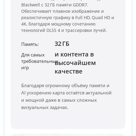
Blackwell с 32 ГБ памяти GDDR7.
Обеспечивает плавное изображение и
реалистичную графику в Full HD, Quad HD и
4K, благодаря мощному сочетанию
технологий DLSS 4 и трассировки лучей.
32 ГБ
Память:
и контента в
Для самых
PC-Arena на карте Москвы — Яндекс Карты
требовательных
высочайшем
игр
качестве
Благодаря огромному объёму памяти и
AI ускорению карта остаётся актуальной
и мощной даже в самых сложных
визуальных задачах.