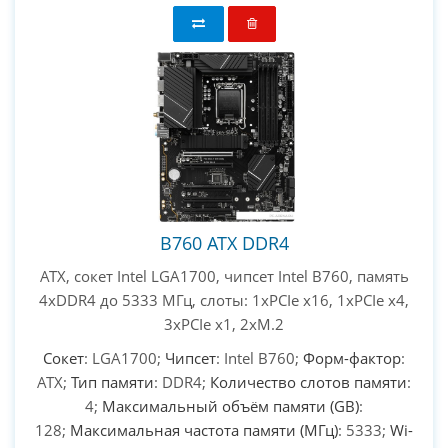
B760 ATX DDR4
ATX, сокет Intel LGA1700, чипсет Intel B760, память
4xDDR4 до 5333 МГц, слоты: 1xPCIe x16, 1xPCIe x4,
3xPCIe x1, 2xM.2
Сокет
: LGA1700;
Чипсет
: Intel B760;
Форм-фактор
:
ATX;
Тип памяти
: DDR4;
Количество слотов памяти
:
4;
Максимальный объём памяти (GB)
:
128;
Максимальная частота памяти (МГц)
: 5333;
Wi-