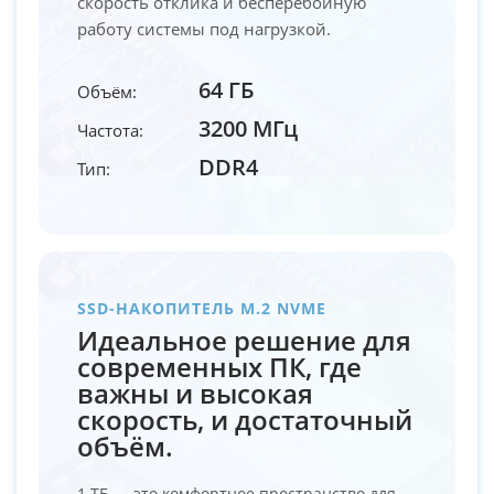
скорость отклика и бесперебойную
работу системы под нагрузкой.
64 ГБ
Объём:
3200 МГц
Частота:
DDR4
Тип:
SSD-НАКОПИТЕЛЬ M.2 NVME
Идеальное решение для
современных ПК, где
важны и высокая
скорость, и достаточный
объём.
1 ТБ — это комфортное пространство для