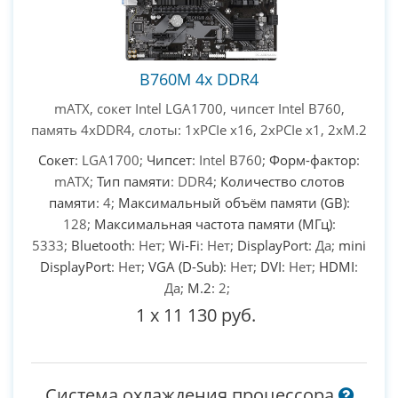
B760M 4х DDR4
mATX, сокет Intel LGA1700, чипсет Intel B760,
память 4xDDR4, слоты: 1xPCIe x16, 2xPCIe x1, 2xM.2
Сокет
: LGA1700;
Чипсет
: Intel B760;
Форм-фактор
:
mATX;
Тип памяти
: DDR4;
Количество слотов
памяти
: 4;
Максимальный объём памяти (GB)
:
128;
Максимальная частота памяти (МГц)
:
5333;
Bluetooth
: Нет;
Wi-Fi
: Нет;
DisplayPort
: Да;
mini
DisplayPort
: Нет;
VGA (D-Sub)
: Нет;
DVI
: Нет;
HDMI
:
Да;
M.2
: 2;
1
x
11 130 руб.
Система охлаждения процессора