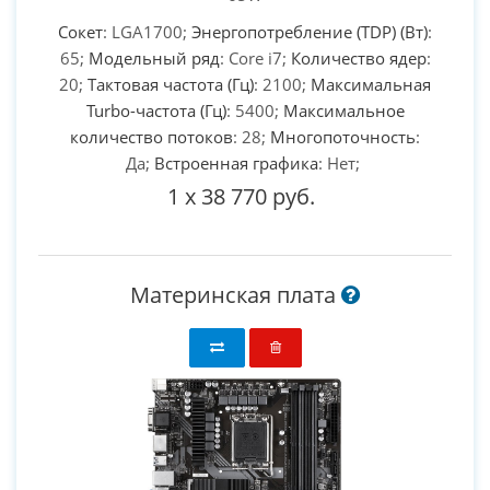
Сокет
: LGA1700;
Энергопотребление (TDP) (Вт)
:
65;
Модельный ряд
: Core i7;
Количество ядер
:
20;
Тактовая частота (Гц)
: 2100;
Максимальная
Turbo-частота (Гц)
: 5400;
Максимальное
количество потоков
: 28;
Многопоточность
:
Да;
Встроенная графика
: Нет;
1
x
38 770 руб.
Материнская плата