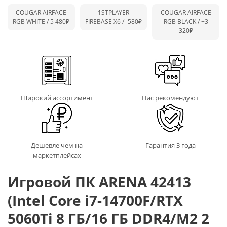
COUGAR AIRFACE
1STPLAYER
COUGAR AIRFACE
RGB WHITE / 5 480₽
FIREBASE X6 /
-580₽
RGB BLACK /
+3
320₽
Широкий ассортимент
Нас рекомендуют
Дешевле чем на
Гарантия 3 года
маркетплейсах
Игровой ПК ARENA 42413
(Intel Core i7-14700F/RTX
5060Ti 8 ГБ/16 ГБ DDR4/M2 2