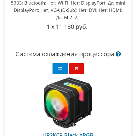
5333;
Bluetooth
: Нет;
Wi-Fi
: Нет;
DisplayPort
: Да;
mini
DisplayPort
: Нет;
VGA (D-Sub)
: Нет;
DVI
: Нет;
HDMI
:
Да;
M.2
: 2;
1
x
11 130 руб.
Система охлаждения процессора
UP2KC8 Black ARGB