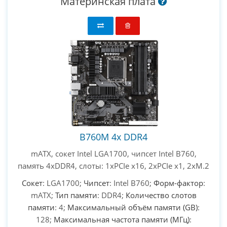
Материнская плата
B760M 4х DDR4
mATX, сокет Intel LGA1700, чипсет Intel B760,
память 4xDDR4, слоты: 1xPCIe x16, 2xPCIe x1, 2xM.2
Сокет
: LGA1700;
Чипсет
: Intel B760;
Форм-фактор
:
mATX;
Тип памяти
: DDR4;
Количество слотов
памяти
: 4;
Максимальный объём памяти (GB)
:
128;
Максимальная частота памяти (МГц)
: