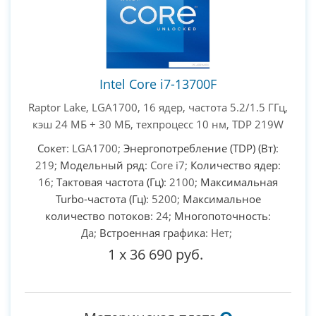
Intel Core i7-13700F
Raptor Lake, LGA1700, 16 ядер, частота 5.2/1.5 ГГц,
кэш 24 МБ + 30 МБ, техпроцесс 10 нм, TDP 219W
Сокет
: LGA1700;
Энергопотребление (TDP) (Вт)
:
219;
Модельный ряд
: Core i7;
Количество ядер
:
16;
Тактовая частота (Гц)
: 2100;
Максимальная
Turbo-частота (Гц)
: 5200;
Максимальное
количество потоков
: 24;
Многопоточность
:
Да;
Встроенная графика
: Нет;
1
x
36 690 руб.