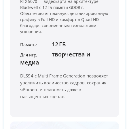
RTX 5070 — видеокарта на архитектуре
Blackwell с 12 ГБ памяти GDDR7.
Обеспечивает плавную, детализированную
графику в Full HD и комфорт в Quad HD
благодаря современным технологиям
ускорения.
12 ГБ
Память:
творчества и
Для игр,
PC-Arena на карте Москвы — Яндекс Карты
медиа
DLSS 4 с Multi Frame Generation позволяет
увеличить количество кадров, сохраняя
чёткость и плавность даже в
насыщенных сценах.