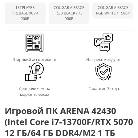
1STPLAYER
COUGAR AIRFACE
COUGAR AIRFACE
FIREBASE X6 / 4
RGB BLACK /
+3
RGB WHITE /
+580₽
900₽
900₽
Широкий ассортимент
Нас рекомендуют
Дешевле чем на
Гарантия 3 года
маркетплейсах
Игровой ПК ARENA 42430
(Intel Core i7-13700F/RTX 5070
12 ГБ/64 ГБ DDR4/M2 1 ТБ