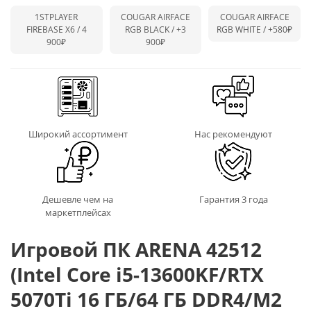
1STPLAYER
COUGAR AIRFACE
COUGAR AIRFACE
FIREBASE X6 / 4
RGB BLACK /
+3
RGB WHITE /
+580₽
900₽
900₽
Широкий ассортимент
Нас рекомендуют
Дешевле чем на
Гарантия 3 года
маркетплейсах
Игровой ПК ARENA 42512
(Intel Core i5-13600KF/RTX
5070Ti 16 ГБ/64 ГБ DDR4/M2