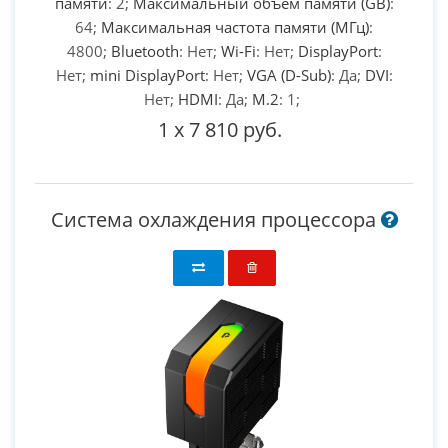
памяти
: 2;
Максимальный объём памяти (GB)
:
64;
Максимальная частота памяти (МГц)
:
4800;
Bluetooth
: Нет;
Wi-Fi
: Нет;
DisplayPort
:
Нет;
mini DisplayPort
: Нет;
VGA (D-Sub)
: Да;
DVI
:
Нет;
HDMI
: Да;
M.2
: 1;
1
x
7 810 руб.
Система охлаждения процессора