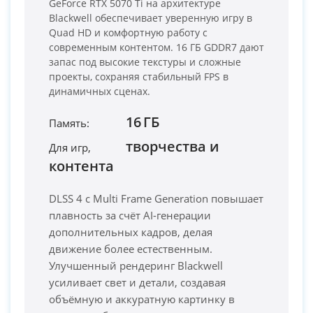
GeForce RTX 5070 Ti на архитектуре
Blackwell обеспечивает уверенную игру в
Quad HD и комфортную работу с
современным контентом. 16 ГБ GDDR7 дают
запас под высокие текстуры и сложные
проекты, сохраняя стабильный FPS в
динамичных сценах.
16 ГБ
Память:
PC-Arena на карте Москвы — Яндекс Карты
творчества и
Для игр,
контента
DLSS 4 с Multi Frame Generation повышает
плавность за счёт AI-генерации
дополнительных кадров, делая
движение более естественным.
Улучшенный рендеринг Blackwell
усиливает свет и детали, создавая
объёмную и аккуратную картинку в