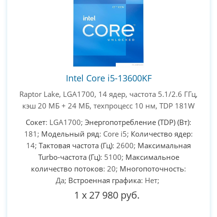
Intel Core i5-13600KF
Raptor Lake, LGA1700, 14 ядер, частота 5.1/2.6 ГГц,
кэш 20 МБ + 24 МБ, техпроцесс 10 нм, TDP 181W
Сокет
: LGA1700;
Энергопотребление (TDP) (Вт)
:
181;
Модельный ряд
: Core i5;
Количество ядер
:
14;
Тактовая частота (Гц)
: 2600;
Максимальная
Turbo-частота (Гц)
: 5100;
Максимальное
количество потоков
: 20;
Многопоточность
:
Да;
Встроенная графика
: Нет;
1
x
27 980 руб.