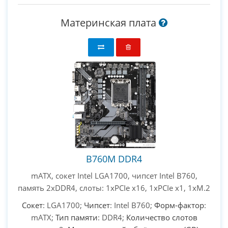
Материнская плата
B760M DDR4
mATX, сокет Intel LGA1700, чипсет Intel B760,
память 2xDDR4, слоты: 1xPCIe x16, 1xPCIe x1, 1xM.2
Сокет
: LGA1700;
Чипсет
: Intel B760;
Форм-фактор
:
mATX;
Тип памяти
: DDR4;
Количество слотов