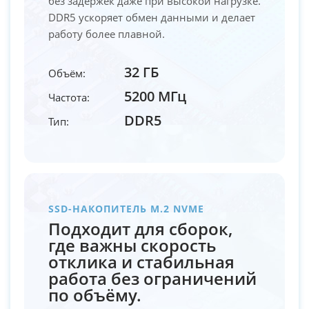
без задержек даже при высокой нагрузке.
DDR5 ускоряет обмен данными и делает
работу более плавной.
32 ГБ
Объём:
5200 МГц
Частота:
DDR5
Тип:
SSD-НАКОПИТЕЛЬ M.2 NVME
Подходит для сборок,
где важны скорость
отклика и стабильная
работа без ограничений
по объёму.