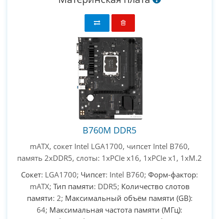
B760M DDR5
mATX, сокет Intel LGA1700, чипсет Intel B760,
память 2xDDR5, слоты: 1xPCIe x16, 1xPCIe x1, 1xM.2
Сокет
: LGA1700;
Чипсет
: Intel B760;
Форм-фактор
:
mATX;
Тип памяти
: DDR5;
Количество слотов
памяти
: 2;
Максимальный объём памяти (GB)
:
64;
Максимальная частота памяти (МГц)
: