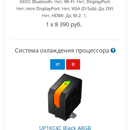
4800;
Bluetooth
: Нет;
Wi-Fi
: Нет;
DisplayPort
:
Нет;
mini DisplayPort
: Нет;
VGA (D-Sub)
: Да;
DVI
:
Нет;
HDMI
: Да;
M.2
: 1;
1
x
8 390 руб.
Система охлаждения процессора
UP1KC4C Black ARGB