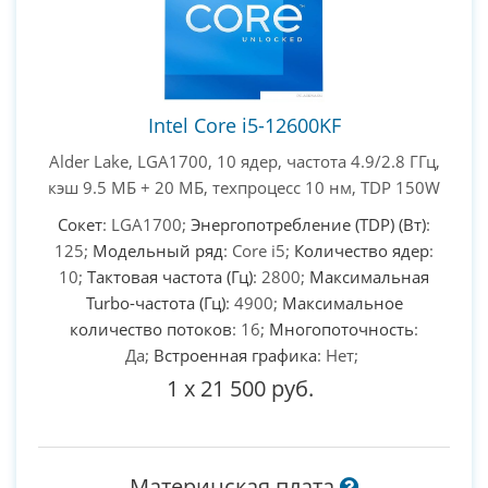
Intel Core i5-12600KF
Alder Lake, LGA1700, 10 ядер, частота 4.9/2.8 ГГц,
кэш 9.5 МБ + 20 МБ, техпроцесс 10 нм, TDP 150W
Сокет
: LGA1700;
Энергопотребление (TDP) (Вт)
:
125;
Модельный ряд
: Core i5;
Количество ядер
:
10;
Тактовая частота (Гц)
: 2800;
Максимальная
Turbo-частота (Гц)
: 4900;
Максимальное
количество потоков
: 16;
Многопоточность
:
Да;
Встроенная графика
: Нет;
1
x
21 500 руб.
Материнская плата