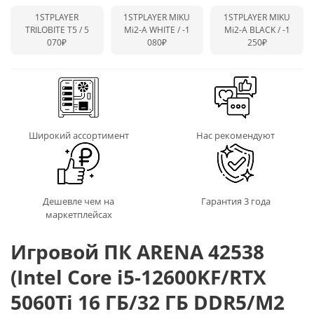
1STPLAYER
1STPLAYER MIKU
1STPLAYER MIKU
TRILOBITE T5 / 5
Mi2-A WHITE /
-1
Mi2-A BLACK /
-1
070₽
080₽
250₽
Широкий ассортимент
Нас рекомендуют
Дешевле чем на
Гарантия 3 года
маркетплейсах
Игровой ПК ARENA 42538
(Intel Core i5-12600KF/RTX
5060Ti 16 ГБ/32 ГБ DDR5/M2