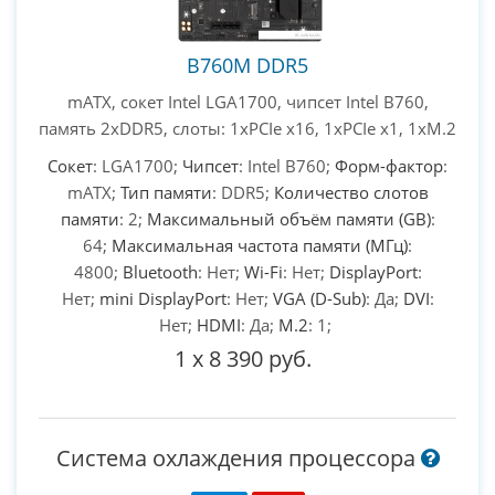
B760M DDR5
mATX, сокет Intel LGA1700, чипсет Intel B760,
память 2xDDR5, слоты: 1xPCIe x16, 1xPCIe x1, 1xM.2
Сокет
: LGA1700;
Чипсет
: Intel B760;
Форм-фактор
:
mATX;
Тип памяти
: DDR5;
Количество слотов
памяти
: 2;
Максимальный объём памяти (GB)
:
64;
Максимальная частота памяти (МГц)
:
4800;
Bluetooth
: Нет;
Wi-Fi
: Нет;
DisplayPort
:
Нет;
mini DisplayPort
: Нет;
VGA (D-Sub)
: Да;
DVI
:
Нет;
HDMI
: Да;
M.2
: 1;
1
x
8 390 руб.
Система охлаждения процессора