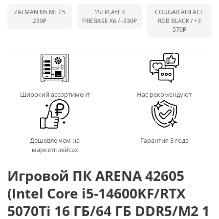
ZALMAN N5 MF / 5
1STPLAYER
COUGAR AIRFACE
230₽
FIREBASE X6 /
-330₽
RGB BLACK /
+3
570₽
Широкий ассортимент
Нас рекомендуют
Дешевле чем на
Гарантия 3 года
маркетплейсах
Игровой ПК ARENA 42605
(Intel Core i5-14600KF/RTX
5070Ti 16 ГБ/64 ГБ DDR5/M2 1