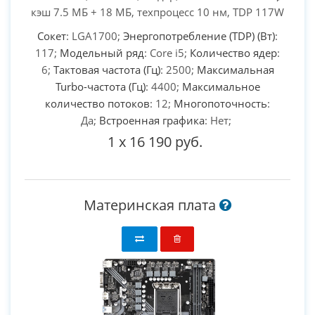
кэш 7.5 МБ + 18 МБ, техпроцесс 10 нм, TDP 117W
Сокет
: LGA1700;
Энергопотребление (TDP) (Вт)
:
117;
Модельный ряд
: Core i5;
Количество ядер
:
6;
Тактовая частота (Гц)
: 2500;
Максимальная
Turbo-частота (Гц)
: 4400;
Максимальное
количество потоков
: 12;
Многопоточность
:
Да;
Встроенная графика
: Нет;
1
x
16 190 руб.
Материнская плата