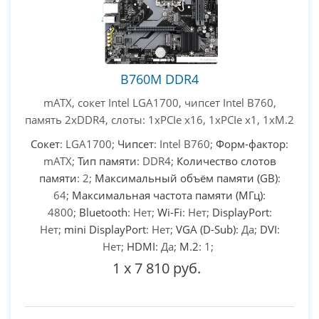
B760M DDR4
mATX, сокет Intel LGA1700, чипсет Intel B760,
память 2xDDR4, слоты: 1xPCIe x16, 1xPCIe x1, 1xM.2
Сокет
: LGA1700;
Чипсет
: Intel B760;
Форм-фактор
:
mATX;
Тип памяти
: DDR4;
Количество слотов
памяти
: 2;
Максимальный объём памяти (GB)
:
64;
Максимальная частота памяти (МГц)
:
4800;
Bluetooth
: Нет;
Wi-Fi
: Нет;
DisplayPort
:
Нет;
mini DisplayPort
: Нет;
VGA (D-Sub)
: Да;
DVI
:
Нет;
HDMI
: Да;
M.2
: 1;
1
x
7 810 руб.