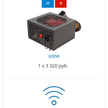
600W
1
x
3 320 руб.