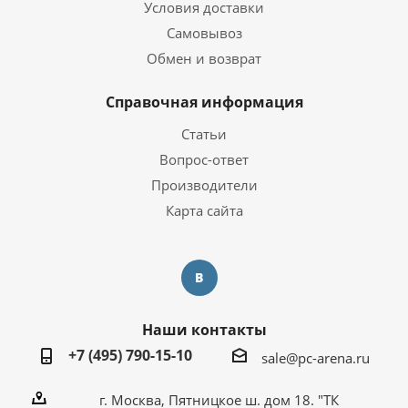
Условия доставки
Объем видеопамяти
12 ГБ
Самовывоз
Обмен и возврат
Операционная система
Операционная система
Windows 10 Pro Trial
Справочная информация
Статьи
Корпус
Вопрос-ответ
Корпус
ZALMAN N5 MF
Производители
Карта сайта
Дополнительная информация
Перейти на страницу с
Информация о гарантии
информацией о
гарантии
Компьютер собран в РФ
Наши контакты
с использованием
комплектующих из
Страна производитель
+7 (495) 790-15-10
стран: Китай,
sale@pc-arena.ru
Индонезия, Малайзия,
Тайвань
г. Москва, Пятницкое ш. дом 18. "ТК