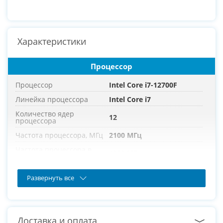
Характеристики
Процессор
Процессор
Intel Core i7-12700F
Линейка процессора
Intel Core i7
Количество ядер
12
процессора
Частота процессора, МГц
2100 МГц
Частота процессора в
4900 МГц
режиме турбо, МГц
Развернуть все
Оперативная память
Оперативная память
32 ГБ
Тип памяти
DDR4
Доставка и оплата