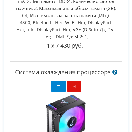
mATX;
Тип памяти
: DDR4;
Количество слотов
памяти
: 2;
Максимальный объём памяти (GB)
:
64;
Максимальная частота памяти (МГц)
:
4800;
Bluetooth
: Нет;
Wi-Fi
: Нет;
DisplayPort
:
Нет;
mini DisplayPort
: Нет;
VGA (D-Sub)
: Да;
DVI
:
Нет;
HDMI
: Да;
M.2
: 1;
1
x
7 430 руб.
Система охлаждения процессора