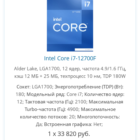
PC-Arena на карте Москвы — Яндекс Карты
Intel Core i7-12700F
Alder Lake, LGA1700, 12 ядер, частота 4.9/1.6 ГГц,
кэш 12 МБ + 25 МБ, техпроцесс 10 нм, TDP 180W
Сокет
: LGA1700;
Энергопотребление (TDP) (Вт)
:
180;
Модельный ряд
: Core i7;
Количество ядер
:
12;
Тактовая частота (Гц)
: 2100;
Максимальная
Turbo-частота (Гц)
: 4900;
Максимальное
количество потоков
: 20;
Многопоточность
:
Да;
Встроенная графика
: Нет;
1
x
33 820 руб.