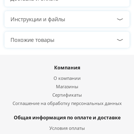
Тактовая частота памяти
3200 МГц
Режим работы памяти
Двухканальный
Инструкции и файлы
Жёсткий диск
Похожие товары
Общий объем
Без HDD
накопителей HDD
Твердотельный накопитель SSD
Компания
Общий объем
M2 1 ТБ
накопителей SSD
О компании
Интерфейс подключения
Магазины
M2 NVMe
SSD
Сертификаты
Соглашение на обработку персональных данных
Видеокарта
Общая информация по оплате и доставке
NVIDIA GeForce RTX 4070
Видеокарта
12 ГБ
Условия оплаты
Тип видеокарты
Дискретная