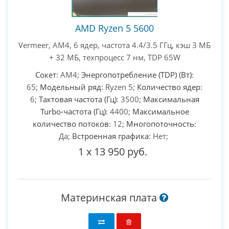
AMD Ryzen 5 5600
Vermeer, AM4, 6 ядер, частота 4.4/3.5 ГГц, кэш 3 МБ
+ 32 МБ, техпроцесс 7 нм, TDP 65W
Сокет
: AM4;
Энергопотребление (TDP) (Вт)
:
65;
Модельный ряд
: Ryzen 5;
Количество ядер
:
6;
Тактовая частота (Гц)
: 3500;
Максимальная
Turbo-частота (Гц)
: 4400;
Максимальное
количество потоков
: 12;
Многопоточность
:
Да;
Встроенная графика
: Нет;
1
x
13 950 руб.
Материнская плата