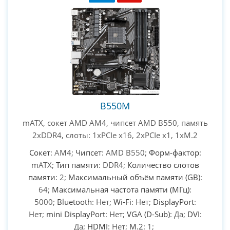
B550M
mATX, сокет AMD AM4, чипсет AMD B550, память
2xDDR4, слоты: 1xPCIe x16, 2xPCIe x1, 1xM.2
Сокет
: AM4;
Чипсет
: AMD B550;
Форм-фактор
:
mATX;
Тип памяти
: DDR4;
Количество слотов
памяти
: 2;
Максимальный объём памяти (GB)
:
64;
Максимальная частота памяти (МГц)
:
5000;
Bluetooth
: Нет;
Wi-Fi
: Нет;
DisplayPort
:
Нет;
mini DisplayPort
: Нет;
VGA (D-Sub)
: Да;
DVI
:
Да;
HDMI
: Нет;
M.2
: 1;