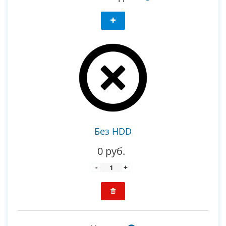
Без HDD
0 руб.
-
+