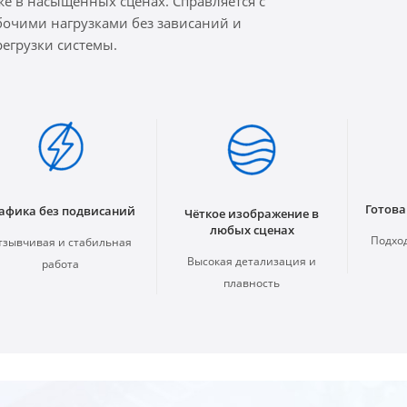
же в насыщенных сценах. Справляется с
бочими нагрузками без зависаний и
регрузки системы.
Готова
афика без подвисаний
Чёткое изображение в
любых сценах
Подход
тзывчивая и стабильная
Высокая детализация и
работа
плавность