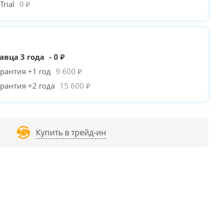
rial
0 ₽
авца 3 года
- 0 ₽
рантия +1 год
9 600 ₽
рантия +2 года
15 600 ₽
Купить в трейд-ин
PLAYER TRILOBITE T3
1STPLAYER TRILOBITE T5
POWERCASE MISTRAL
/
+80₽
/
+310₽
MICRO T3W /
-950₽