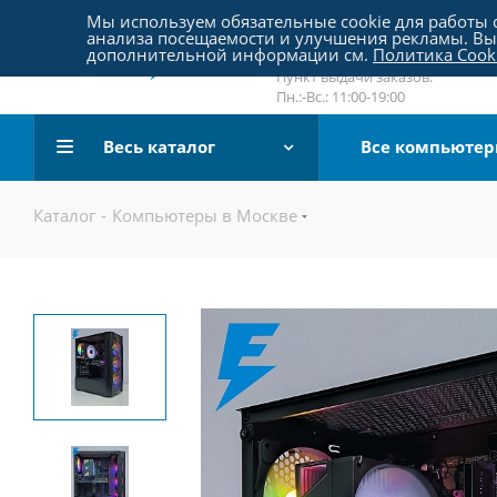
Пятницкое шоссе 18, пав. 267
Мы используем обязательные cookie для работы с
анализа посещаемости и улучшения рекламы. Вы 
email:
sale@pc-arena.ru
дополнительной информации см.
Политика Cook
Пн.:-Вс.: 10:00-20:00
Пункт выдачи заказов:
Пн.:-Вс.: 11:00-19:00
Весь каталог
Все компьюте
Каталог
-
Компьютеры в Москве