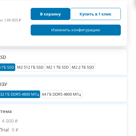
В корзину
Купить в 1 клик
н:
139 955
₽
Изменить конфигурацию
SSD
 ГБ SSD
M2 512 ГБ SSD
M2 1 ТБ SSD
M2 2 ТБ SSD
ОЗУ
32 ГБ DDR5 4800 МГц
64 ГБ DDR5 4800 МГц
стема
4 000 ₽
rial
0 ₽