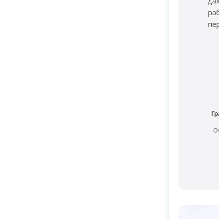
да
ра
пе
Гр
О