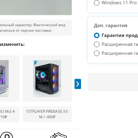
Windows 11 Pro T
ельный характер. Фактический вид
Доп. гарантия
ичаться от партии поставки
Гарантия прод
 изменить:
Расширенная га
Расширенная га
›
KU Mi2-A
1STPLAYER FIREBASE X3-
1STPLAYER MIKU Mi2-A
1ST
710₽
M /
-400₽
BLACK /
-870₽