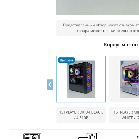
Представленный обзор носит ознакомит
товара может незначительно отл
Корпус можно
‹
1STPLAYER DK D4 BLACK
1STPLAYER MI
/ 4 510₽
WHITE /
-