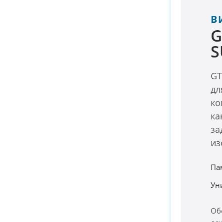
В
G
S
GT
дл
ко
ка
за
из
Па
Ун
Об