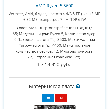
AMD Ryzen 5 5600
Vermeer, AM4, 6 ядер, частота 4.4/3.5 ГГц, кэш 3 МБ
+ 32 МБ, техпроцесс 7 нм, TDP 65W
Сокет
: AM4;
Энергопотребление (TDP) (Вт)
:
65;
Модельный ряд
: Ryzen 5;
Количество ядер
:
6;
Тактовая частота (Гц)
: 3500;
Максимальная
Turbo-частота (Гц)
: 4400;
Максимальное
количество потоков
: 12;
Многопоточность
:
Да;
Встроенная графика
: Нет;
1
x
13 950 руб.
Материнская плата