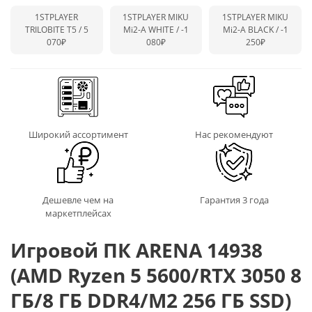
1STPLAYER
1STPLAYER MIKU
1STPLAYER MIKU
TRILOBITE T5 / 5
Mi2-A WHITE /
-1
Mi2-A BLACK /
-1
070₽
080₽
250₽
Широкий ассортимент
Нас рекомендуют
Дешевле чем на
Гарантия 3 года
маркетплейсах
Игровой ПК ARENA 14938
(AMD Ryzen 5 5600/RTX 3050 8
ГБ/8 ГБ DDR4/M2 256 ГБ SSD)