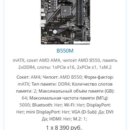
B550M
mATX, сокет AMD AM4, чипсет AMD B550, память
2xDDR4, слоты: 1xPCIe x16, 2xPCIe x1, 1xM.2
Сокет
: AM4;
Чипсет
: AMD B550;
Форм-фактор
:
mATX;
Тип памяти
: DDR4;
Количество слотов
памяти
: 2;
Максимальный объём памяти (GB)
:
64;
Максимальная частота памяти (МГц)
:
5000;
Bluetooth
: Нет;
Wi-Fi
: Нет;
DisplayPort
:
Нет;
mini DisplayPort
: Нет;
VGA (D-Sub)
: Да;
DVI
:
Да;
HDMI
: Нет;
M.2
: 1;
1
x
8 390 руб.